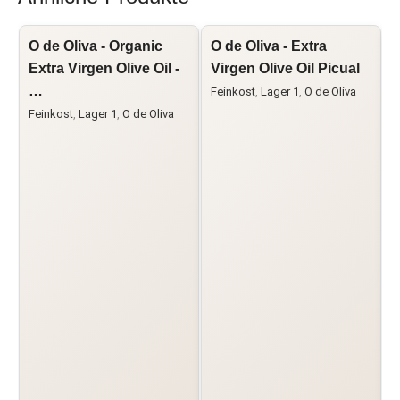
O de Oliva - Organic
O de Oliva - Extra
G
Extra Virgen Olive Oil -
Virgen Olive Oil Picual
V
…
T
Feinkost
,
Lager 1
,
O de Oliva
Feinkost
,
Lager 1
,
O de Oliva
F
1