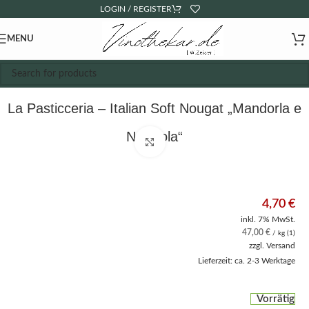
LOGIN / REGISTER
MENU
La Pasticceria – Italian Soft Nougat „Mandorla e
Nocciola“
Click to enlarge
4,70
€
inkl. 7% MwSt.
47,00
€
/ kg (1)
zzgl.
Versand
Lieferzeit: ca. 2-3 Werktage
Vorrätig