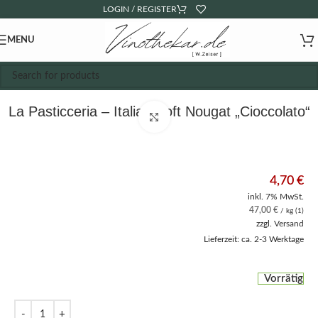
LOGIN / REGISTER
MENU
La Pasticceria – Italian Soft Nougat „Cioccolato“
Click to enlarge
4,70
€
inkl. 7% MwSt.
47,00
€
/ kg (1)
zzgl.
Versand
Lieferzeit: ca. 2-3 Werktage
Vorrätig