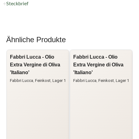
Steckbrief
Ähnliche Produkte
Fabbri Lucca - Olio
Fabbri Lucca - Olio
O
Extra Vergine di Oliva
Extra Vergine di Oliva
E
'Italiano'
'Italiano'
Fabbri Lucca
,
Feinkost
,
Lager 1
Fabbri Lucca
,
Feinkost
,
Lager 1
F