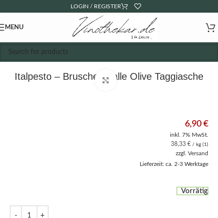
LOGIN / REGISTER
MENU
Italpesto – Bruschetta alle Olive Taggiasche
Click to enlarge
6,90
€
inkl. 7% MwSt.
38,33
€
/ kg (1)
zzgl.
Versand
Lieferzeit: ca. 2-3 Werktage
Vorrätig