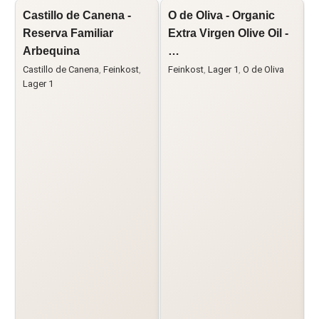
Castillo de Canena -
O de Oliva - Organic
C
Reserva Familiar
Extra Virgen Olive Oil -
V
Arbequina
…
'
Castillo de Canena
,
Feinkost
,
Feinkost
,
Lager 1
,
O de Oliva
C
Lager 1