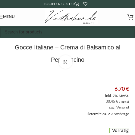
LOGIN / REGISTER
MENU
Gocce Italiane – Crema di Balsamico al
Peperoncino
Click to enlarge
6,70
€
inkl. 7% MwSt.
30,45
€
/ kg (1)
zzgl.
Versand
Lieferzeit: ca. 2-3 Werktage
Vorrätig