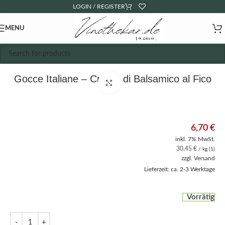
LOGIN / REGISTER
MENU
Gocce Italiane – Crema di Balsamico al Fico
Click to enlarge
6,70
€
inkl. 7% MwSt.
30,45
€
/ kg (1)
zzgl.
Versand
Lieferzeit: ca. 2-3 Werktage
Vorrätig