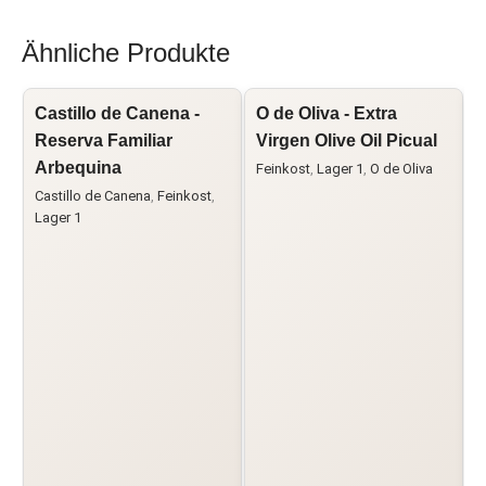
Ähnliche Produkte
Castillo de Canena -
O de Oliva - Extra
L
Reserva Familiar
Virgen Olive Oil Picual
O
Arbequina
Feinkost
,
Lager 1
,
O de Oliva
Castillo de Canena
,
Feinkost
,
F
Lager 1