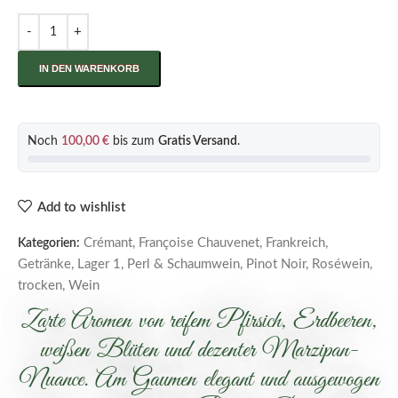
IN DEN WARENKORB
Noch
100,00
€
bis zum
Gratis Versand
.
Add to wishlist
Crémant
,
Françoise Chauvenet
,
Frankreich
,
Kategorien:
Getränke
,
Lager 1
,
Perl & Schaumwein
,
Pinot Noir
,
Roséwein
,
trocken
,
Wein
Zarte Aromen von reifem Pfirsich, Erdbeeren,
weißen Blüten und dezenter Marzipan-
Nuance. Am Gaumen elegant und ausgewogen