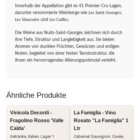
Innerhalb der Appellation gibt es 41 Premier-Cru-Lagen,
darunter renommierte Weinberge wie
Les Saint-Georges
,
Les Vaucrains
und
Les Cailles
.
Die Weine aus Nuits-Saint-Georges zeichnen sich durch
ihre Tiefe, Struktur und Langlebigkeit aus. Sie bieten
Aromen von dunklen Früchten, Gewürzen und erdigen
Noten, begleitet von einer festen Tanninstruktur, die
ihnen ein hervorragendes Alterungspotenzial verleiht.
Ähnliche Produkte
Vinicola Decordi -
La Famiglia - Vino
L
Fragolino Rosso 'Valle
Rosato "La Famiglia" 1
Calda'
Ltr
C
G
Getränke
,
Italien
,
Lager 1
Cabernet Sauvignon
,
Cuvée
,