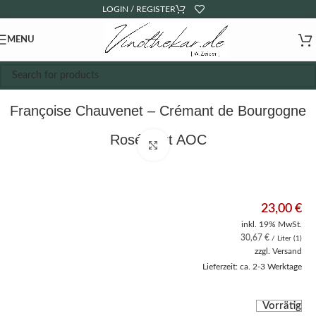
LOGIN / REGISTER
MENU
Françoise Chauvenet – Crémant de Bourgogne
Rosé Brut AOC
Click to enlarge
23,00
€
inkl. 19% MwSt.
30,67
€
/ Liter (1)
zzgl.
Versand
Lieferzeit: ca. 2-3 Werktage
Vorrätig