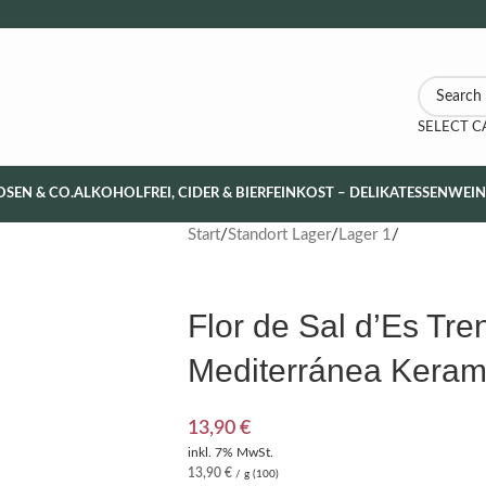
SELECT 
OSEN & CO.
ALKOHOLFREI, CIDER & BIER
FEINKOST – DELIKATESSEN
WEI
Start
Standort Lager
Lager 1
Flor de Sal d’Es Tre
Mediterránea Keram
13,90
€
inkl. 7% MwSt.
13,90
€
/ g (100)