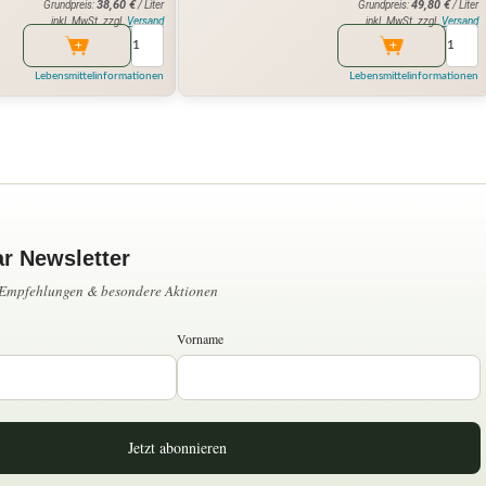
38,60
€
49,80
€
Grundpreis:
/ Liter
Grundpreis:
/ Liter
inkl. MwSt. zzgl.
Versand
inkl. MwSt. zzgl.
Versand
Lebensmittelinformationen
Lebensmittelinformationen
ar Newsletter
, Empfehlungen & besondere Aktionen
Vorname
Jetzt abonnieren