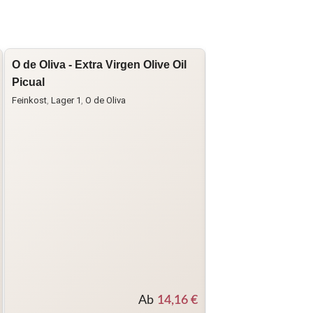
O de Oliva - Extra Virgen Olive Oil
Acetaia Bellei - A
Picual
Modena
Feinkost
,
Lager 1
,
O de Oliva
Balsamico / Essige
,
Fei
Ab
14,16
€