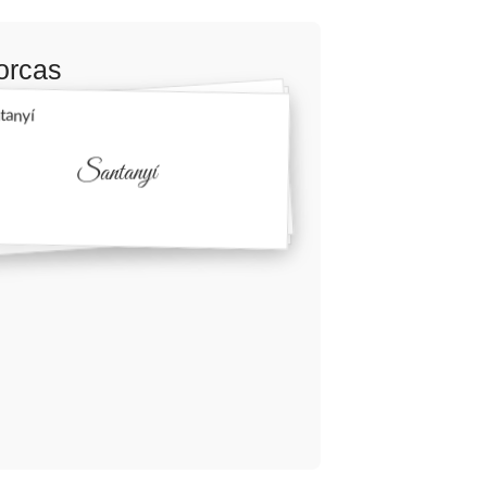
orcas
Santanyí