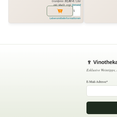
33,80
€
Grundpreis:
/ Liter
inkl. MwSt. zzgl.
Versand
Lebensmittelinformationen
🍷 Vinothek
Exklusive Weintipps
E-Mail-Adresse*