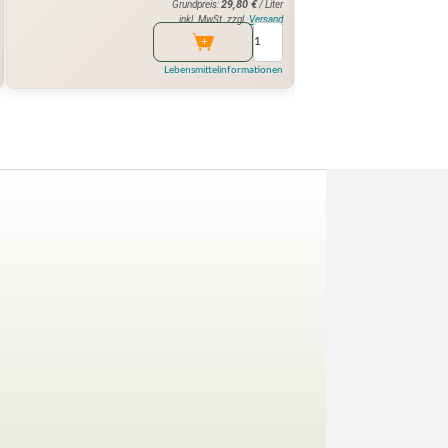
29,80
€
Grundpreis:
/ Liter
inkl. MwSt. zzgl.
Versand
Lebensmittelinformationen