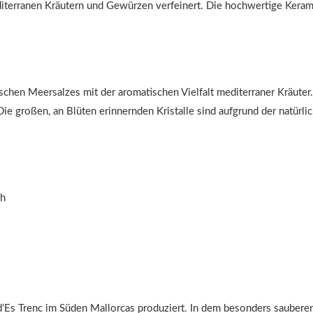
editerranen Kräutern und Gewürzen verfeinert. Die hochwertige Kera
ischen Meersalzes mit der aromatischen Vielfalt mediterraner Kräute
e großen, an Blüten erinnernden Kristalle sind aufgrund der natürlic
ch
ja d’Es Trenc im Süden Mallorcas produziert. In dem besonders sauber