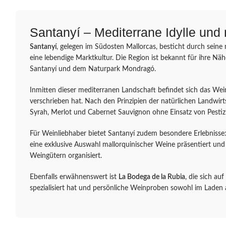
Santanyí – Mediterrane Idylle und
Santanyí
, gelegen im Südosten Mallorcas, besticht durch sein
eine lebendige Marktkultur. Die Region ist bekannt für ihre Näh
Santanyí und dem Naturpark Mondragó.
Inmitten dieser mediterranen Landschaft befindet sich das We
verschrieben hat. Nach den Prinzipien der natürlichen Landw
Syrah, Merlot und Cabernet Sauvignon ohne Einsatz von Pestiz
Für Weinliebhaber bietet Santanyí zudem besondere Erlebnisse
eine exklusive Auswahl mallorquinischer Weine präsentiert und
Weingütern organisiert.
Ebenfalls erwähnenswert ist
La Bodega de la Rubia
, die sich au
spezialisiert hat und persönliche Weinproben sowohl im Laden a