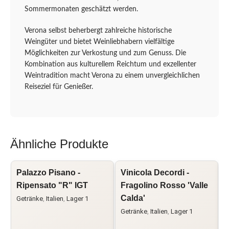
Sommermonaten geschätzt werden.
Verona selbst beherbergt zahlreiche historische
Weingüter und bietet Weinliebhabern vielfältige
Möglichkeiten zur Verkostung und zum Genuss. Die
Kombination aus kulturellem Reichtum und exzellenter
Weintradition macht Verona zu einem unvergleichlichen
Reiseziel für Genießer.
Ähnliche Produkte
Palazzo Pisano -
Vinicola Decordi -
I
Ripensato "R" IGT
Fragolino Rosso 'Valle
Calda'
a
Getränke
,
Italien
,
Lager 1
Getränke
,
Italien
,
Lager 1
A
B