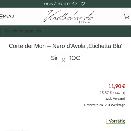
LOGIN / REGISTER
MENU
Corte dei Mori – Nero d’Avola ‚Etichetta Blu‘
Sicilia DOC
Click to enlarge
11,90
€
15,87
€
/ Liter (1)
zzgl.
Versand
Lieferzeit: ca. 2-3 Werktage
Vorrätig