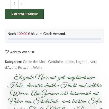
IN DEN WARENKORB
Noch
100,00
€
bis zum
Gratis Versand
.
Add to wishlist
Corte dei Mori
,
Getränke
,
Italien
,
Lager 1
,
Nero
Kategorien:
d’Avola
,
Rotwein
,
Wein
Elegante Nase mit gut eingebundenem
Holz, dezenter dunkler Frucht und subtiler
Würze. Am Gaumen sehr harmonisch mit
Noten von Schokolade, einer leichten Süße