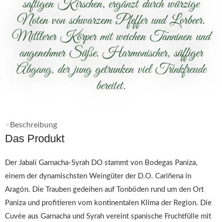
saftigen Kirschen, ergänzt durch würzige
Noten von schwarzem Pfeffer und Lorbeer.
Mittlerer Körper mit weichen Tanninen und
angenehmer Süße. Harmonischer, süffiger
Abgang, der jung getrunken viel Trinkfreude
bereitet.
Beschreibung
Das Produkt
Der Jabalí Garnacha-Syrah DO stammt von Bodegas Paniza,
einem der dynamischsten Weingüter der D.O. Cariñena in
Aragón. Die Trauben gedeihen auf Tonböden rund um den Ort
Paniza und profitieren vom kontinentalen Klima der Region. Die
Cuvée aus Garnacha und Syrah vereint spanische Fruchtfülle mit