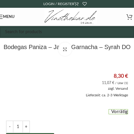
LOGIN / REGISTER
MENU
Bodegas Paniza – Jabalí Garnacha – Syrah DO
Click to enlarge
8,30
€
11,07
€
/ Liter (1)
zzgl.
Versand
Lieferzeit: ca. 2-3 Werktage
Vorrätig