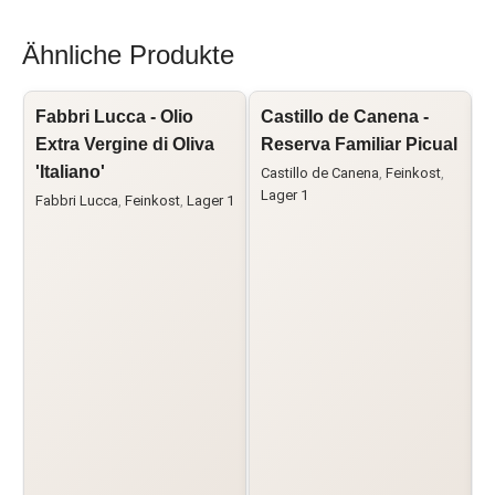
Ähnliche Produkte
Fabbri Lucca - Olio
Castillo de Canena -
C
Extra Vergine di Oliva
Reserva Familiar Picual
R
'Italiano'
Castillo de Canena
,
Feinkost
,
Lager 1
Fabbri Lucca
,
Feinkost
,
Lager 1
C
L