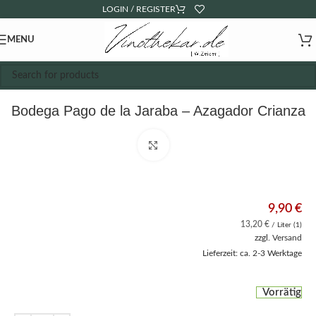
LOGIN / REGISTER
MENU
Bodega Pago de la Jaraba – Azagador Crianza
DO
Click to enlarge
9,90
€
13,20
€
/ Liter (1)
zzgl.
Versand
Lieferzeit: ca. 2-3 Werktage
Vorrätig