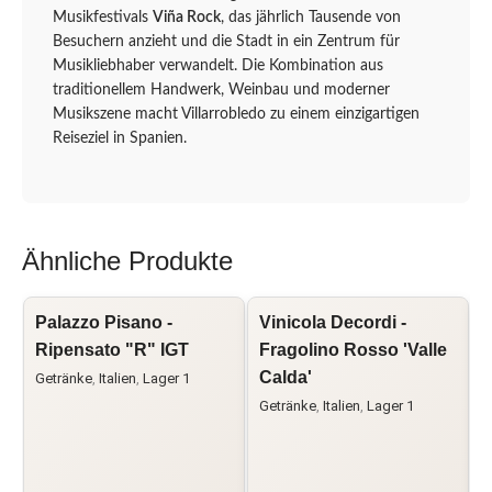
Musikfestivals
Viña Rock
, das jährlich Tausende von
Besuchern anzieht und die Stadt in ein Zentrum für
Musikliebhaber verwandelt. Die Kombination aus
traditionellem Handwerk, Weinbau und moderner
Musikszene macht Villarrobledo zu einem einzigartigen
Reiseziel in Spanien.
Ähnliche Produkte
Palazzo Pisano -
Vinicola Decordi -
I
Ripensato "R" IGT
Fragolino Rosso 'Valle
Calda'
a
Getränke
,
Italien
,
Lager 1
Getränke
,
Italien
,
Lager 1
A
B