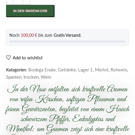
IN DEN WARENKORB
Noch
100,00
€
bis zum
Gratis Versand
.
Add to wishlist
Bodega Enate
,
Getränke
,
Lager 1
,
Merlot
,
Rotwein
,
Kategorien:
Spanien
,
trocken
,
Wein
In der Nase entfalten sich kraftvolle Aromen
von reifen Kirschen, saftigen Pflaumen und
feinen Gewürznoten, begleitet von einem Hauch
schwarzem Pfeffer, Eukalyptus und
Menthol; am Gaumen zeigt sich eine kraftvolle