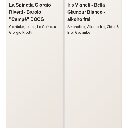
La Spinetta Giorgio
Iris Vigneti - Bella
L
Rivetti - Barolo
Glamour Bianco -
"Campé" DOCG
alkoholfrei
C
G
Getränke
,
Italien
,
La Spinetta
Alkoholfrei
,
Alkoholfrei, Cider &
Giorgio Rivetti
Bier
,
Getränke