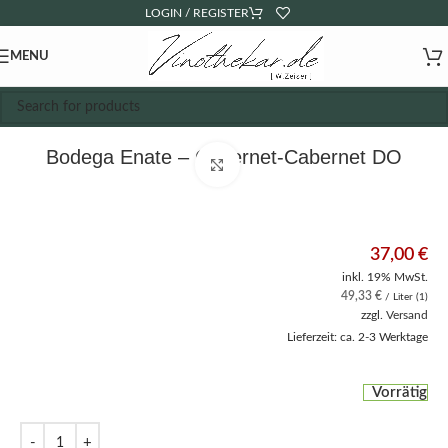
LOGIN / REGISTER
MENU
Bodega Enate – Cabernet-Cabernet DO
Click to enlarge
37,00
€
inkl. 19% MwSt.
49,33
€
/ Liter (1)
zzgl.
Versand
Lieferzeit: ca. 2-3 Werktage
Vorrätig