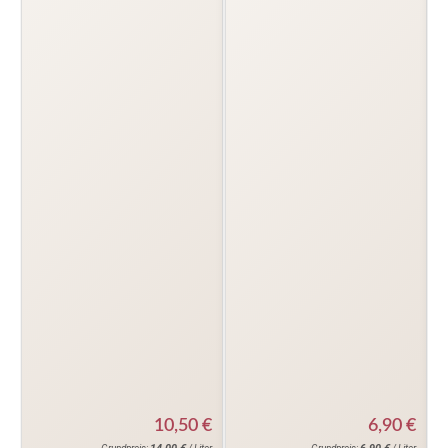
10,50
€
6,90
€