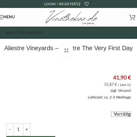
LOGIN / REGISTER
MENU
Aliestre Vineyards – Aliestre The Very First Day
Click to enlarge
41,90
€
55,87
€
/ Liter (1)
zzgl.
Versand
Lieferzeit: ca. 2-3 Werktage
Vorrätig