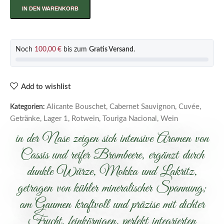
IN DEN WARENKORB
Noch
100,00
€
bis zum
Gratis Versand
.
Add to wishlist
Alicante Bouschet
,
Cabernet Sauvignon
,
Cuvée
,
Kategorien:
Getränke
,
Lager 1
,
Rotwein
,
Touriga Nacional
,
Wein
in der Nase zeigen sich intensive Aromen von
Cassis und reifer Brombeere, ergänzt durch
dunkle Würze, Mokka und Lakritz,
getragen von kühler mineralischer Spannung;
am Gaumen kraftvoll und präzise mit dichter
Frucht, feinkörnigen, perfekt integrierten