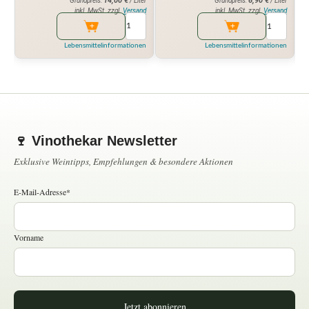
14,00
€
6,90
€
Grundpreis:
/ Liter
Grundpreis:
/ Liter
inkl. MwSt. zzgl.
Versand
inkl. MwSt. zzgl.
Versand
Lebensmittelinformationen
Lebensmittelinformationen
🍷 Vinothekar Newsletter
Exklusive Weintipps, Empfehlungen & besondere Aktionen
E-Mail-Adresse*
Vorname
Jetzt abonnieren