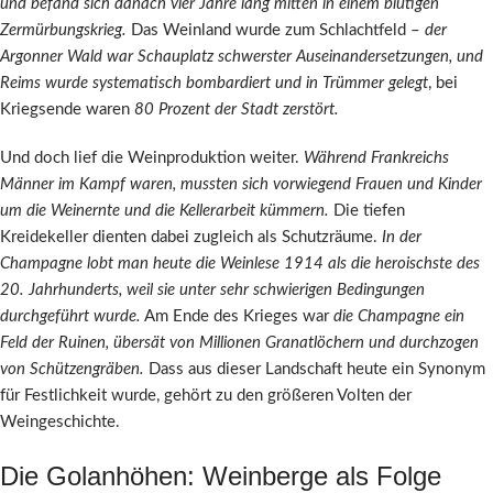
und befand sich danach vier Jahre lang mitten in einem blutigen
Zermürbungskrieg.
Das Weinland wurde zum Schlachtfeld –
der
Argonner Wald war Schauplatz schwerster Auseinandersetzungen, und
Reims wurde systematisch bombardiert und in Trümmer gelegt
, bei
Kriegsende waren
80 Prozent der Stadt zerstört.
Und doch lief die Weinproduktion weiter.
Während Frankreichs
Männer im Kampf waren, mussten sich vorwiegend Frauen und Kinder
um die Weinernte und die Kellerarbeit kümmern.
Die tiefen
Kreidekeller dienten dabei zugleich als Schutzräume.
In der
Champagne lobt man heute die Weinlese 1914 als die heroischste des
20. Jahrhunderts, weil sie unter sehr schwierigen Bedingungen
durchgeführt wurde.
Am Ende des Krieges war
die Champagne ein
Feld der Ruinen, übersät von Millionen Granatlöchern und durchzogen
von Schützengräben.
Dass aus dieser Landschaft heute ein Synonym
für Festlichkeit wurde, gehört zu den größeren Volten der
Weingeschichte.
Die Golanhöhen: Weinberge als Folge