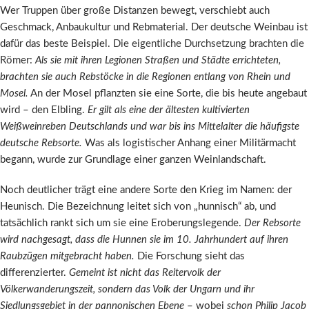
Wer Truppen über große Distanzen bewegt, verschiebt auch
Geschmack, Anbaukultur und Rebmaterial. Der deutsche Weinbau ist
dafür das beste Beispiel.
Die eigentliche Durchsetzung brachten die
Römer
:
Als sie mit ihren Legionen Straßen und Städte errichteten,
brachten sie auch Rebstöcke in die Regionen entlang von Rhein und
Mosel.
An der Mosel pflanzten sie eine Sorte, die bis heute angebaut
wird – den Elbling.
Er gilt als eine der ältesten kultivierten
Weißweinreben Deutschlands und war bis ins Mittelalter die häufigste
deutsche Rebsorte.
Was als logistischer Anhang einer Militärmacht
begann, wurde zur Grundlage einer ganzen Weinlandschaft.
Noch deutlicher trägt eine andere Sorte den Krieg im Namen: der
Heunisch. Die Bezeichnung leitet sich von „hunnisch“ ab, und
tatsächlich rankt sich um sie eine Eroberungslegende.
Der Rebsorte
wird nachgesagt, dass die Hunnen sie im 10. Jahrhundert auf ihren
Raubzügen mitgebracht haben.
Die Forschung sieht das
differenzierter.
Gemeint ist nicht das Reitervolk der
Völkerwanderungszeit, sondern das Volk der Ungarn und ihr
Siedlungsgebiet in der pannonischen Ebene
– wobei
schon Philip Jacob