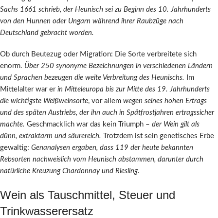
Sachs 1661 schrieb, der Heunisch sei zu Beginn des 10. Jahrhunderts
von den Hunnen oder Ungarn während ihrer Raubzüge nach
Deutschland gebracht worden.
Ob durch Beutezug oder Migration: Die Sorte verbreitete sich
enorm.
Über 250 synonyme Bezeichnungen in verschiedenen Ländern
und Sprachen bezeugen die weite Verbreitung des Heunischs.
Im
Mittelalter war er
in Mitteleuropa bis zur Mitte des 19. Jahrhunderts
die wichtigste Weißweinsorte
, vor allem
wegen seines hohen Ertrags
und des späten Austriebs, der ihn auch in Spätfrostjahren ertragssicher
machte.
Geschmacklich war das kein Triumph –
der Wein gilt als
dünn, extraktarm und säurereich.
Trotzdem ist sein genetisches Erbe
gewaltig:
Genanalysen ergaben, dass 119 der heute bekannten
Rebsorten nachweislich vom Heunisch abstammen, darunter durch
natürliche Kreuzung Chardonnay und Riesling.
Wein als Tauschmittel, Steuer und
Trinkwasserersatz