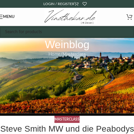
LOGIN / REGISTER
MENU
Weinblog
Home
Masterclass
MASTERCLASS
Steve Smith MW und die Peabodys