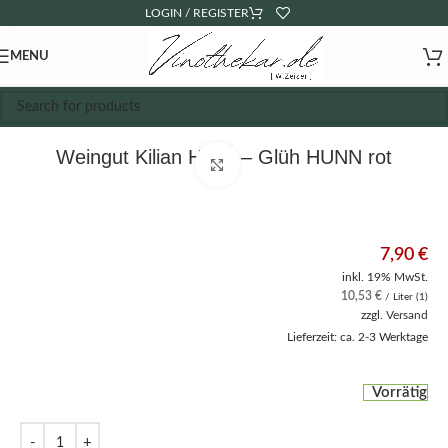
LOGIN / REGISTER
MENU
Weingut Kilian Hunn – Glüh HUNN rot
Click to enlarge
7,90
€
inkl. 19% MwSt.
10,53
€
/ Liter (1)
zzgl.
Versand
Lieferzeit: ca. 2-3 Werktage
Vorrätig