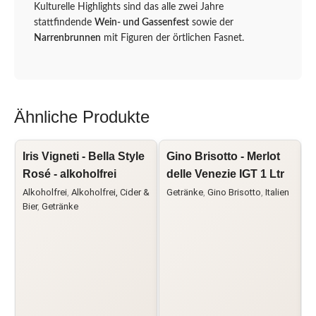
Kulturelle Highlights sind das alle zwei Jahre
stattfindende
Wein- und Gassenfest
sowie der
Narrenbrunnen
mit Figuren der örtlichen Fasnet.
Ähnliche Produkte
Iris Vigneti - Bella Style
Gino Brisotto - Merlot
F
Rosé - alkoholfrei
delle Venezie IGT 1 Ltr
C
Alkoholfrei
,
Alkoholfrei, Cider &
Getränke
,
Gino Brisotto
,
Italien
Bier
,
Getränke
F
I