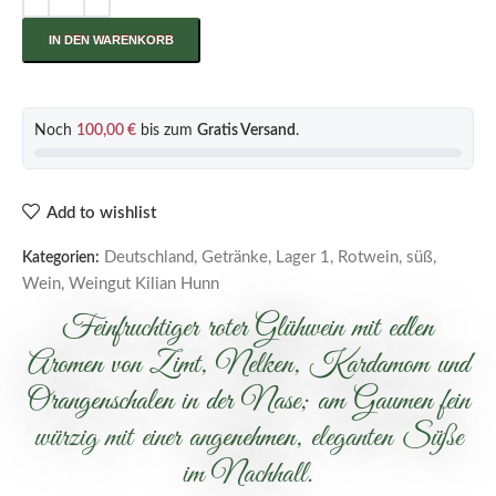
IN DEN WARENKORB
Noch
100,00
€
bis zum
Gratis Versand
.
Add to wishlist
Deutschland
,
Getränke
,
Lager 1
,
Rotwein
,
süß
,
Kategorien:
Wein
,
Weingut Kilian Hunn
Feinfruchtiger roter Glühwein mit edlen
Aromen von Zimt, Nelken, Kardamom und
Orangenschalen in der Nase; am Gaumen fein
würzig mit einer angenehmen, eleganten Süße
im Nachhall.