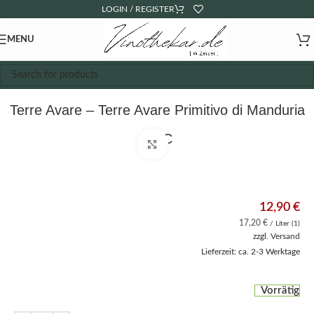
LOGIN / REGISTER
MENU
Terre Avare – Terre Avare Primitivo di Manduria
DOC
Click to enlarge
12,90
€
17,20
€
/ Liter (1)
zzgl.
Versand
Lieferzeit: ca. 2-3 Werktage
Vorrätig