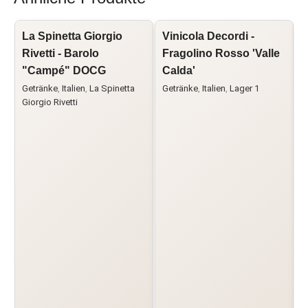
La Spinetta Giorgio
Vinicola Decordi -
L
Rivetti - Barolo
Fragolino Rosso 'Valle
"Campé" DOCG
Calda'
G
Getränke
,
Italien
,
La Spinetta
Getränke
,
Italien
,
Lager 1
Giorgio Rivetti