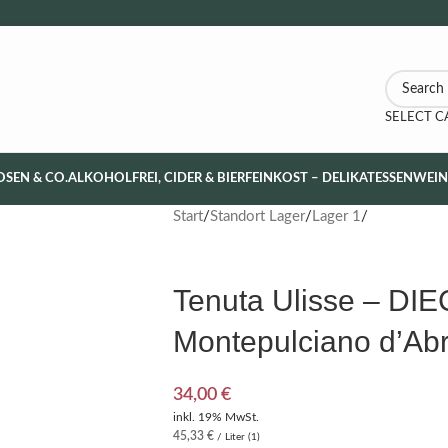
SELECT 
OSEN & CO.
ALKOHOLFREI, CIDER & BIER
FEINKOST – DELIKATESSEN
WEI
Start
Standort Lager
Lager 1
Tenuta Ulisse – D
Montepulciano d’Ab
34,00
€
inkl. 19% MwSt.
45,33
€
/ Liter (1)