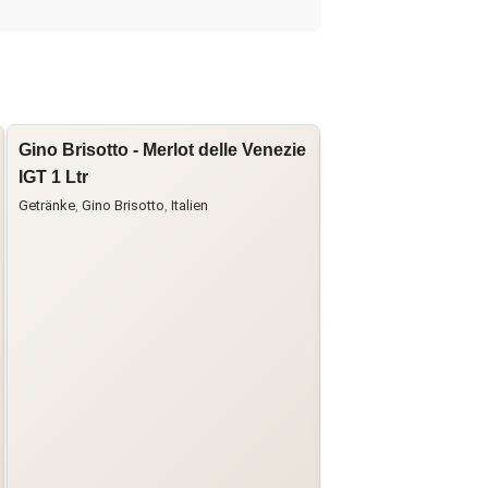
Gino Brisotto - Merlot delle Venezie
Poggio delle Faine
IGT 1 Ltr
Holzkiste
Getränke
,
Gino Brisotto
,
Italien
Cabernet Sauvignon
,
Cu