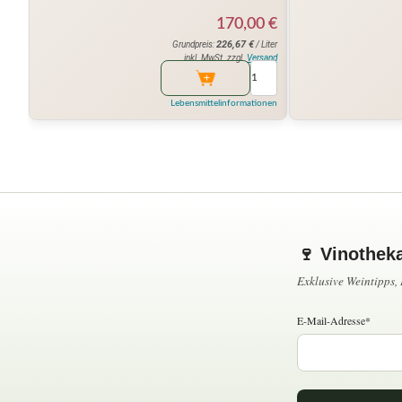
170,00
€
226,67
€
Grundpreis:
/ Liter
inkl. MwSt. zzgl.
Versand
Lebensmittelinformationen
🍷 Vinothek
Exklusive Weintipps
E-Mail-Adresse*