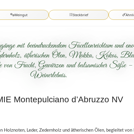
Weingut
Steckbrief
Ähnl
rgänge mit beeindruckendem Facettenreichtum und 
ernholz, ätherischen Ölen, Mokka, Kokos, Blau
von Frucht, Gewürzen und balsamischer Süße – ein 
Weinerlebnis.
IE Montepulciano d’Abruzzo NV
n Holznoten, Leder, Zedernholz und ätherischen Ölen, begleitet v