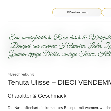
Beschreibung
Eine unvergleichliche Reise durch 10 Weinjah
Bouquet aus warmen Holznoten, Leder, Zed
Gaumen üppige Dichte, samtige Textur, Fülle 
Beschreibung
Tenuta Ulisse – DIECI VENDEMM
Charakter & Geschmack
Die Nase offenbart ein komplexes Bouquet mit warmen, weiche