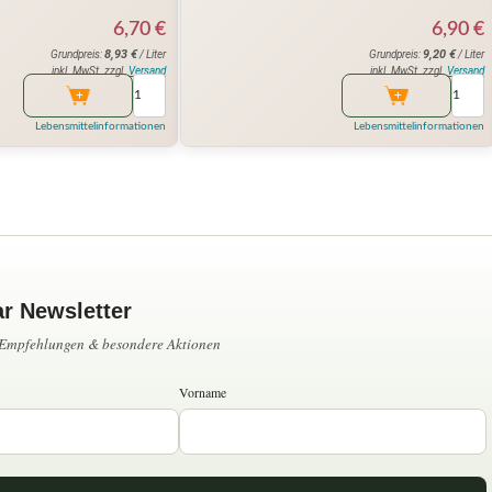
6,70
€
6,90
€
8,93
€
9,20
€
Grundpreis:
/ Liter
Grundpreis:
/ Liter
inkl. MwSt. zzgl.
Versand
inkl. MwSt. zzgl.
Versand
Lebensmittelinformationen
Lebensmittelinformationen
ar Newsletter
, Empfehlungen & besondere Aktionen
Vorname