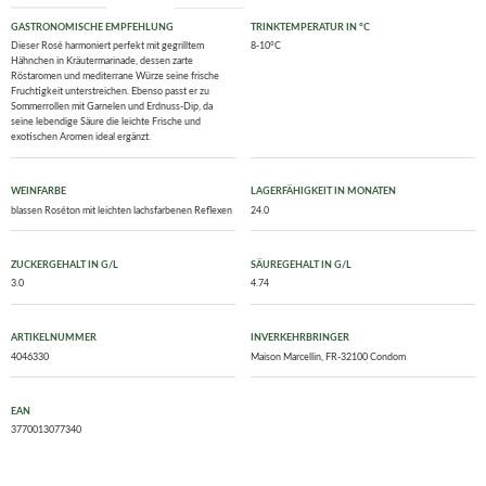
GASTRONOMISCHE EMPFEHLUNG
TRINKTEMPERATUR IN °C
Dieser Rosé harmoniert perfekt mit gegrilltem
8-10°C
Hähnchen in Kräutermarinade, dessen zarte
Röstaromen und mediterrane Würze seine frische
Fruchtigkeit unterstreichen. Ebenso passt er zu
Sommerrollen mit Garnelen und Erdnuss-Dip, da
seine lebendige Säure die leichte Frische und
exotischen Aromen ideal ergänzt.
WEINFARBE
LAGERFÄHIGKEIT IN MONATEN
blassen Roséton mit leichten lachsfarbenen Reflexen
24.0
ZUCKERGEHALT IN G/L
SÄUREGEHALT IN G/L
3.0
4.74
ARTIKELNUMMER
INVERKEHRBRINGER
4046330
Maison Marcellin, FR-32100 Condom
EAN
3770013077340