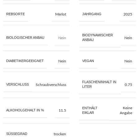
REBSORTE
JAHRGANG
Merlot
2025
BIODYNAMISCHER
BIOLOGISCHER ANBAU
Nein
Nein
ANBAU
DIABETIKERGEEIGNET
VEGAN
Nein
Nein
FLASCHENINHALT IN
VERSCHLUSS
Schraubverschluss
0.75
LITER
ENTHÄLT
Keine
ALKOHOLGEHALT IN %
11.5
EIKLAR
Angabe
SÜSSEGRAD
trocken