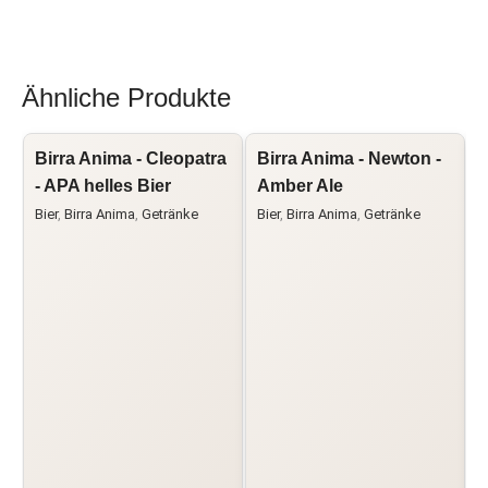
Ähnliche Produkte
Birra Anima - Cleopatra
Birra Anima - Newton -
L
- APA helles Bier
Amber Ale
L
Bier
,
Birra Anima
,
Getränke
Bier
,
Birra Anima
,
Getränke
G