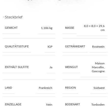
Steckbrief
8,0 × 8,0 × 29,6
GEWICHT
MASSE
1,186 kg
cm
QUALITÄTSSTUFE
GETRÄNKEART
IGP
Roséwein
Maison
ENTHÄLT SULFITE
WEINGUT
Ja
Marcellin,
Gascogne
LAND
REGION
Frankreich
Südwest
EINZELLAGE
BODENART
Nein
Tonboden