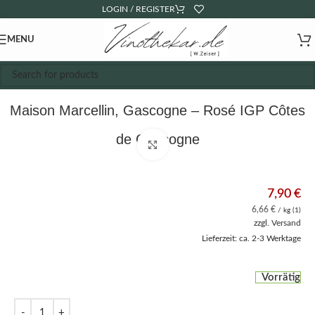
LOGIN / REGISTER
MENU
Maison Marcellin, Gascogne – Rosé IGP Côtes
de Gascogne
Click to enlarge
7,90
€
6,66
€
/ kg (1)
zzgl.
Versand
Lieferzeit: ca. 2-3 Werktage
Vorrätig