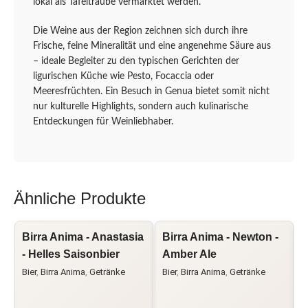
lokal als Tafeltraube vermarktet werden.
Die Weine aus der Region zeichnen sich durch ihre
Frische, feine Mineralität und eine angenehme Säure aus
– ideale Begleiter zu den typischen Gerichten der
ligurischen Küche wie Pesto, Focaccia oder
Meeresfrüchten. Ein Besuch in Genua bietet somit nicht
nur kulturelle Highlights, sondern auch kulinarische
Entdeckungen für Weinliebhaber.
Ähnliche Produkte
Birra Anima - Anastasia
Birra Anima - Newton -
B
- Helles Saisonbier
Amber Ale
Bier
,
Birra Anima
,
Getränke
Bier
,
Birra Anima
,
Getränke
B