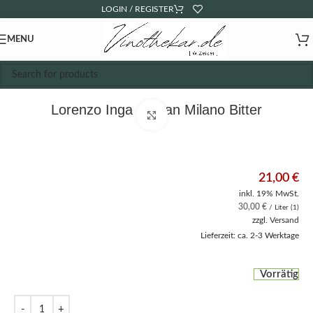
LOGIN / REGISTER
MENU
Lorenzo Inga – Gran Milano Bitter
Click to enlarge
21,00
€
inkl. 19% MwSt.
30,00
€
/ Liter (1)
zzgl.
Versand
Lieferzeit: ca. 2-3 Werktage
Vorrätig