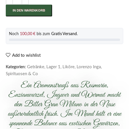
IN DEN WARENKORB
Noch
100,00
€
bis zum
Gratis Versand
.
Add to wishlist
Getränke
,
Lager 1
,
Liköre
,
Lorenzo Inga
,
Kategorien:
Spirituosen & Co
Ein Aromenstrauß aus Rosmarin,
Enzianwurzel, Ingwer und Wermut macht
den Bitter Gran Milano in der Nase
außerordentlich frisch. Im Mund hält er eine
spannende Balance aus exotischen Gewürzen,