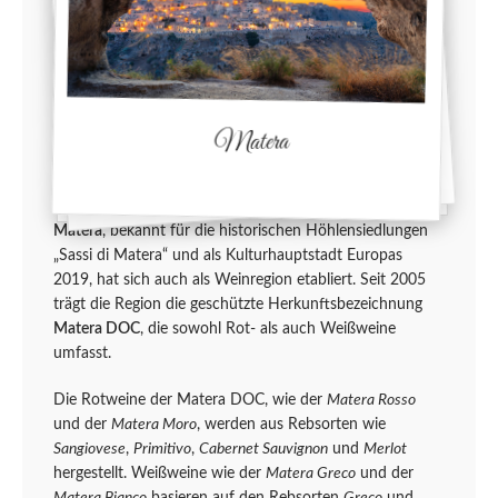
Matera
Matera
, bekannt für die historischen Höhlensiedlungen
„Sassi di Matera“ und als Kulturhauptstadt Europas
2019, hat sich auch als Weinregion etabliert. Seit 2005
trägt die Region die geschützte Herkunftsbezeichnung
Matera DOC
, die sowohl Rot- als auch Weißweine
umfasst.
Die Rotweine der Matera DOC, wie der
Matera Rosso
und der
Matera Moro
, werden aus Rebsorten wie
Sangiovese
,
Primitivo
,
Cabernet Sauvignon
und
Merlot
hergestellt. Weißweine wie der
Matera Greco
und der
Matera Bianco
basieren auf den Rebsorten
Greco
und