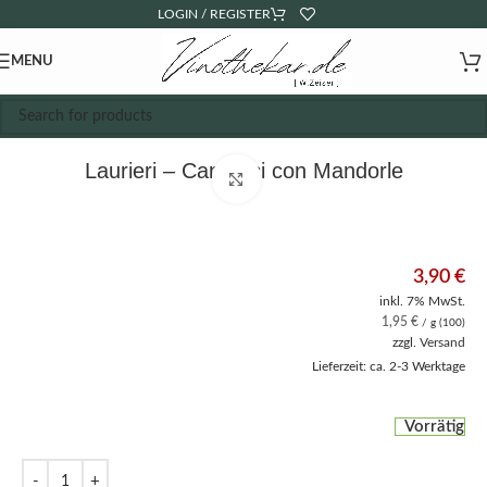
LOGIN / REGISTER
MENU
Laurieri – Cantucci con Mandorle
Click to enlarge
3,90
€
inkl. 7% MwSt.
1,95
€
/ g (100)
zzgl.
Versand
Lieferzeit: ca. 2-3 Werktage
Vorrätig