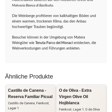
Malvasia Bianca di Basilicata
.
Die Weinberge profitieren von kalkhaltigen Böden und
einem warmen, trockenen Klima, das den Anbau
hochwertiger Trauben begünstigt.
Besucher können in der Umgebung von Matera
Weingüter wie
Tenuta Parco dei Monaci
entdecken, die
Weinverkostungen und Führungen anbieten.
Ähnliche Produkte
Castillo de Canena -
O de Oliva - Extra
O
Reserva Familiar Picual
Virgen Olive Oil
V
Hojiblanca
Castillo de Canena
,
Feinkost
,
F
Lager 1
Feinkost
,
Lager 1
,
O de Oliva