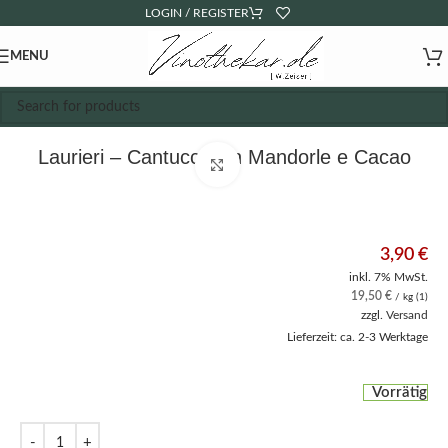
LOGIN / REGISTER
MENU
Laurieri – Cantucci con Mandorle e Cacao
Click to enlarge
3,90
€
inkl. 7% MwSt.
19,50
€
/ kg (1)
zzgl.
Versand
Lieferzeit: ca. 2-3 Werktage
Vorrätig