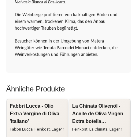
Malvasia Bianca di Basilicata
.
Die Weinberge profitieren von kalkhaltigen Böden und
einem warmen, trockenen Klima, das den Anbau
hochwertiger Trauben begünstigt.
Besucher können in der Umgebung von Matera
Weingüter wie
Tenuta Parco dei Monaci
entdecken, die
Weinverkostungen und Führungen anbieten.
Ähnliche Produkte
Fabbri Lucca - Olio
La Chinata Olivenöl -
C
Extra Vergine di Oliva
Aceite de Oliva Virgen
V
'Italiano'
Extra botella…
'
Fabbri Lucca
,
Feinkost
,
Lager 1
Feinkost
,
La Chinata
,
Lager 1
C