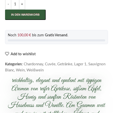
IN DEN WARENKORB
Noch
100,00
€
bis zum
Gratis Versand
.
Add to wishlist
Chardonnay
,
Cuvée
,
Getränke
,
Lager 1
,
Sauvignon
Kategorien:
Blanc
,
Wein
,
Weißwein
reichhaltig, elegant und opulent mit üppigen
Aromen von reifer Aprikose, süßem Apfel,
Honig und sanften Röstnoten von
Haselnuss und Vanille. Am Gaumen weit