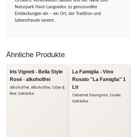
Ortskern, verwinkelten Gassen und der Nähe zum
Naturpark Haut-Languedoc zu genussvollen
Entdeckungen ein – ein Ort, der Tradition und
Lebensfreude vereint.
Ähnliche Produkte
Iris Vigneti - Bella Style
La Famiglia - Vino
L
Rosé - alkoholfrei
Rosato "La Famiglia" 1
Ltr
L
Alkoholfrei
,
Alkoholfrei, Cider &
Bier
,
Getränke
Cabernet Sauvignon
,
Cuvée
,
G
Getränke