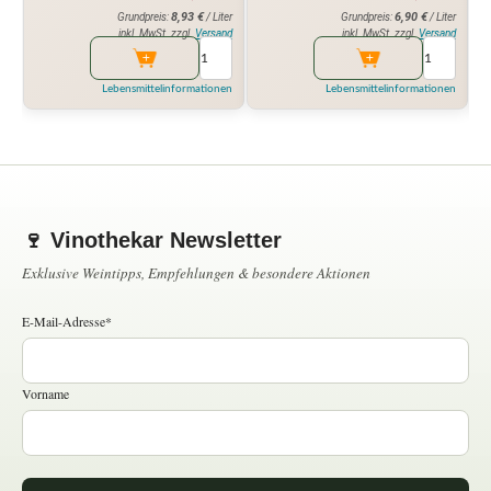
8,93
€
6,90
€
Grundpreis:
/ Liter
Grundpreis:
/ Liter
inkl. MwSt. zzgl.
Versand
inkl. MwSt. zzgl.
Versand
Lebensmittelinformationen
Lebensmittelinformationen
🍷 Vinothekar Newsletter
Exklusive Weintipps, Empfehlungen & besondere Aktionen
E-Mail-Adresse*
Vorname