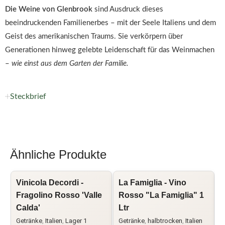
Die Weine von Glenbrook
sind Ausdruck dieses
beeindruckenden Familienerbes – mit der Seele Italiens und dem
Geist des amerikanischen Traums. Sie verkörpern über
Generationen hinweg gelebte Leidenschaft für das Weinmachen
–
wie einst aus dem Garten der Familie.
Steckbrief
Ähnliche Produkte
Vinicola Decordi -
La Famiglia - Vino
L
Fragolino Rosso 'Valle
Rosso "La Famiglia" 1
B
Calda'
Ltr
L
Getränke
,
Italien
,
Lager 1
Getränke
,
halbtrocken
,
Italien
C