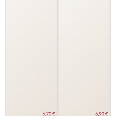
6,70
€
6,90
€