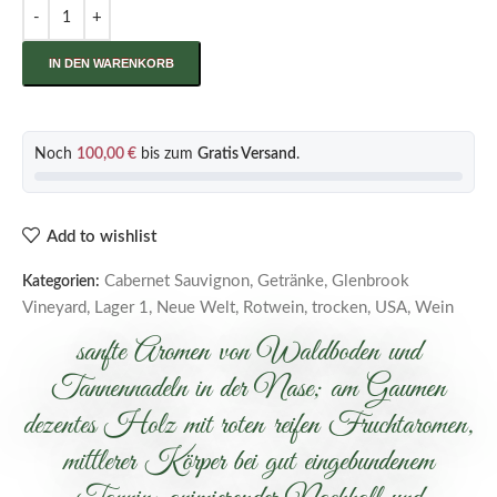
IN DEN WARENKORB
Noch
100,00
€
bis zum
Gratis Versand
.
Add to wishlist
Cabernet Sauvignon
,
Getränke
,
Glenbrook
Kategorien:
Vineyard
,
Lager 1
,
Neue Welt
,
Rotwein
,
trocken
,
USA
,
Wein
sanfte Aromen von Waldboden und
Tannennadeln in der Nase; am Gaumen
dezentes Holz mit roten reifen Fruchtaromen,
mittlerer Körper bei gut eingebundenem