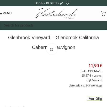
LOGIN / REGISTER
MENU
Glenbrook Vineyard – Glenbrook California
Cabernet Sauvignon
Click to enlarge
11,90
€
inkl. 19% MwSt.
15,87
€
/ Liter (1)
zzgl.
Versand
Lieferzeit: ca. 2-3 Werktage
Vorrätig