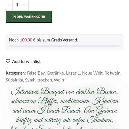
IN DEN WARENKORB
Noch
100,00
€
bis zum
Gratis Versand
.
Add to wishlist
False Bay
,
Getränke
,
Lager 1
,
Neue Welt
,
Rotwein
,
Kategorien:
Südafrika
,
Syrah
,
trocken
,
Wein
Intensives Bouquet von dunklen Beeren,
schwarzem Pfeffer, mediterranen Kräutern
und einem Hauch Rauch. Am Gaumen
kräftig und würzig mit reifen Tanninen,