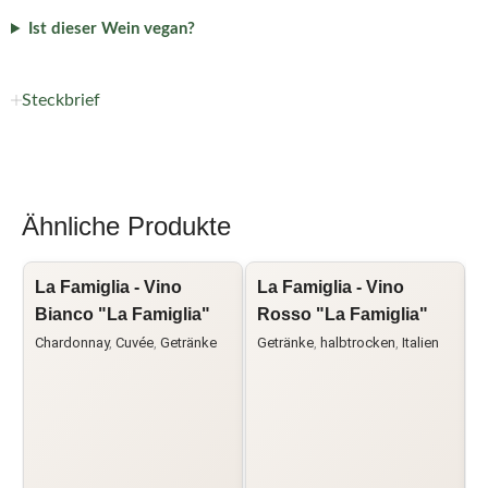
Ist dieser Wein vegan?
Steckbrief
Ähnliche Produkte
La Famiglia - Vino
La Famiglia - Vino
G
Bianco "La Famiglia"
Rosso "La Famiglia"
d
Chardonnay
,
Cuvée
,
Getränke
Getränke
,
halbtrocken
,
Italien
G