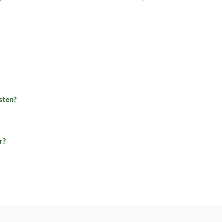
sten?
r?