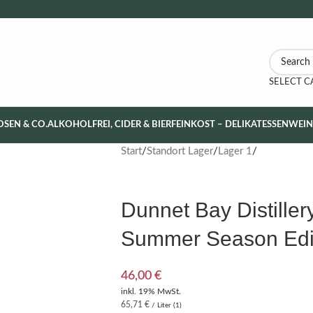
SELECT 
OSEN & CO.
ALKOHOLFREI, CIDER & BIER
FEINKOST – DELIKATESSEN
WEI
Start
Standort Lager
Lager 1
Dunnet Bay Distille
Summer Season Edi
46,00
€
inkl. 19% MwSt.
65,71
€
/ Liter (1)