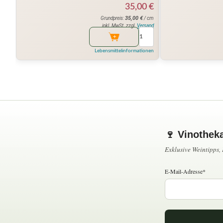
35,00
€
35,00
€
Grundpreis:
/ cm
inkl. MwSt. zzgl.
Versand
Lebensmittelinformationen
🍷 Vinothek
Exklusive Weintipps
E-Mail-Adresse*