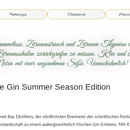
Weingut
Steckbrief
Ähnl
melisse, Zitronenstrauch und Zitronen-Thymian ver
onenschalen zurückgreifen zu müssen. Klee und E
Noten mit einer angenehmen Süße. Unnachahmlich!
ose Gin Summer Season Edition
 Bay Distillery, der nördlichsten Brennerei des schottischen Festla
tenlandschaft zu einem außergewöhnlich frischen Gin-Erlebnis. Mit 4