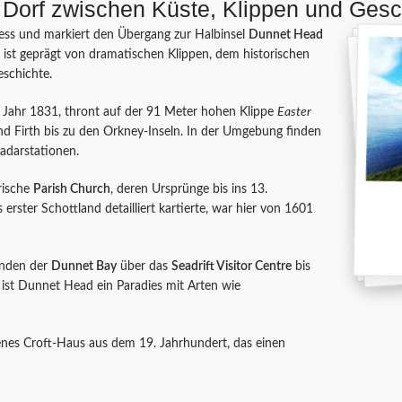
 Dorf zwischen Küste, Klippen und Gesc
ness und markiert den Übergang zur Halbinsel
Dunnet Head
 ist geprägt von dramatischen Klippen, dem historischen
eschichte.
 Jahr 1831, thront auf der 91 Meter hohen Klippe
Easter
d Firth bis zu den Orkney-Inseln. In der Umgebung finden
adarstationen.
rische
Parish Church
, deren Ursprünge bis ins 13.
erster Schottland detailliert kartierte, war hier von 1601
änden der
Dunnet Bay
über das
Seadrift Visitor Centre
bis
r ist Dunnet Head ein Paradies mit Arten wie
tenes Croft-Haus aus dem 19. Jahrhundert, das einen