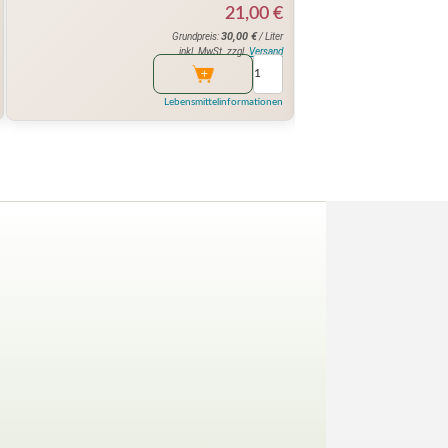
21,00
€
30,00
€
Grundpreis:
/ Liter
inkl. MwSt. zzgl.
Versand
Lebensmittelinformationen