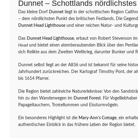
Dunnet – Schottlands nördlichstes
Das kleine Dorf
Dunnet
liegt in der schottischen Region Caith
– dem nördlichsten Punkt des britischen Festlands. Die Gegend
Dunnet Head Lighthouse
und einer reichen Natur- und Kulturg
Das
Dunnet Head Lighthouse
, erbaut von Robert Stevenson im
Head
und bietet einen atemberaubenden Blick über den Pentlan
sich Relikte aus dem Zweiten Weltkrieg, darunter Bunker und R
Dunnet selbst liegt an der A836 und ist bekannt für seine histo
Jahrhundert zurückreichen. Der Kartograf Timothy Pont, der als 
bis 1614 Pfarrer.
Die Region bietet zahlreiche Naturerlebnisse: Von den Sandstr
hin zu den Wanderwegen im
Dunnet Forest
. Für Vogelliebhabe
Papageitauchern, Trottellummen und Eissturmvögeln.
Ein besonderes Highlight ist die
Mary-Ann’s Cottage
, ein erhal
authentischen Einblick in das frühere Leben der Region bietet.