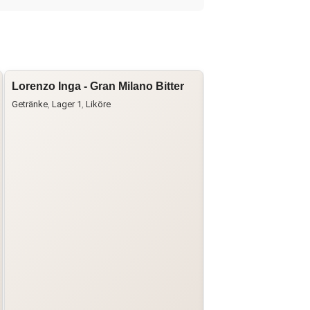
Lorenzo Inga - Gran Milano Bitter
Lorenzo Inga - My 
in Barrique Select
Getränke
,
Lager 1
,
Liköre
Getränke
,
Grappa
,
Lager