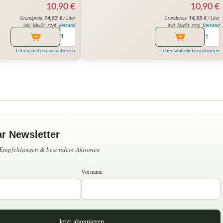
10,90
€
10,90
€
14,53
€
14,53
€
Grundpreis:
/ Liter
Grundpreis:
/ Liter
inkl. MwSt. zzgl.
Versand
inkl. MwSt. zzgl.
Versand
Lebensmittelinformationen
Lebensmittelinformationen
ar Newsletter
, Empfehlungen & besondere Aktionen
Vorname
Jetzt abonnieren