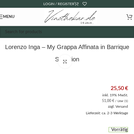
LOGIN / REGISTER
MENU
Lorenzo Inga – My Grappa Affinata in Barrique
Selection
Click to enlarge
25,50
€
inkl. 19% MwSt.
51,00
€
/ Liter (1)
zzgl.
Versand
Lieferzeit: ca. 2-3 Werktage
Vorrätig