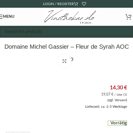
LOGIN / REGISTER
MENU
Domaine Michel Gassier – Fleur de Syrah AOC
– Bio
Click to enlarge
14,30
€
19,07
€
/ Liter (1)
zzgl.
Versand
Lieferzeit: ca. 2-3 Werktage
Vorrätig