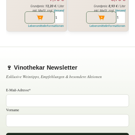
8,93
€
13,20
€
Grundpreis:
/ Liter
Grundpreis:
/ Liter
inkl. MwSt. zzgl.
Versand
inkl. MwSt. zzgl.
Versand
Lebensmittelinformationen
Lebensmittelinformationen
🍷 Vinothekar Newsletter
Exklusive Weintipps, Empfehlungen & besondere Aktionen
E-Mail-Adresse*
Vorname