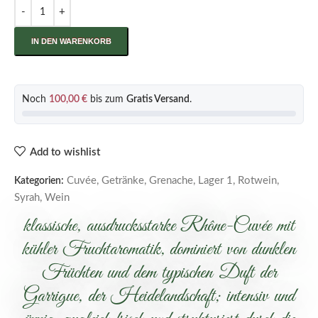
IN DEN WARENKORB
Noch
100,00
€
bis zum
Gratis Versand
.
Add to wishlist
Cuvée
,
Getränke
,
Grenache
,
Lager 1
,
Rotwein
,
Kategorien:
Syrah
,
Wein
klassische, ausdrucksstarke Rhône-Cuvée mit
kühler Fruchtaromatik, dominiert von dunklen
Früchten und dem typischen Duft der
Garrigue, der Heidelandschaft; intensiv und