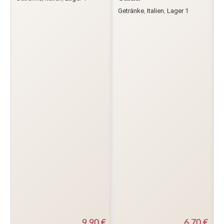
Getränke
,
Italien
,
Lager 1
G
6,70
€
9,90
€