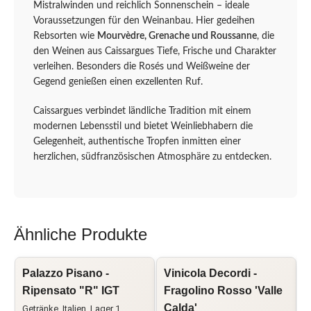
Mistralwinden und reichlich Sonnenschein – ideale
Voraussetzungen für den Weinanbau. Hier gedeihen
Rebsorten wie
Mourvèdre, Grenache und Roussanne
, die
den Weinen aus Caissargues Tiefe, Frische und Charakter
verleihen. Besonders die Rosés und Weißweine der
Gegend genießen einen exzellenten Ruf.
Caissargues verbindet ländliche Tradition mit einem
modernen Lebensstil und bietet Weinliebhabern die
Gelegenheit, authentische Tropfen inmitten einer
herzlichen, südfranzösischen Atmosphäre zu entdecken.
Ähnliche Produkte
Palazzo Pisano -
Vinicola Decordi -
L
Ripensato "R" IGT
Fragolino Rosso 'Valle
Calda'
L
Getränke
,
Italien
,
Lager 1