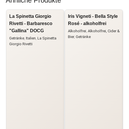
Ähnliche Produkte
La Spinetta Giorgio
Iris Vigneti - Bella Style
L
Rivetti - Barbaresco
Rosé - alkoholfrei
"Gallina" DOCG
Alkoholfrei
,
Alkoholfrei, Cider &
C
Bier
,
Getränke
G
Getränke
,
Italien
,
La Spinetta
Giorgio Rivetti