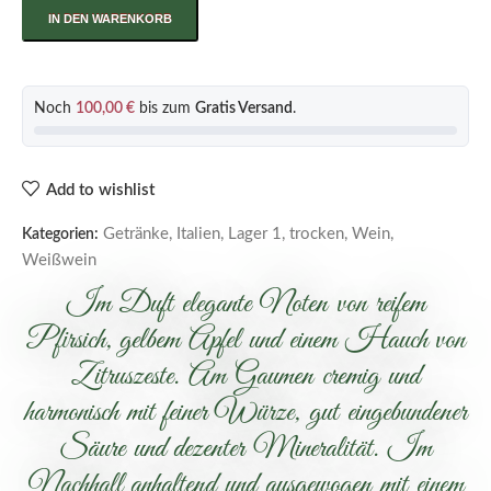
IN DEN WARENKORB
Noch
100,00
€
bis zum
Gratis Versand
.
Add to wishlist
Getränke
,
Italien
,
Lager 1
,
trocken
,
Wein
,
Kategorien:
Weißwein
Im Duft elegante Noten von reifem
Pfirsich, gelbem Apfel und einem Hauch von
Zitruszeste. Am Gaumen cremig und
harmonisch mit feiner Würze, gut eingebundener
Säure und dezenter Mineralität. Im
Nachhall anhaltend und ausgewogen mit einem