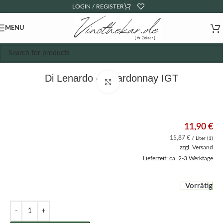
LOGIN / REGISTER
MENU
Di Lenardo – Chardonnay IGT
Click to enlarge
11,90
€
15,87
€
/ Liter (1)
zzgl.
Versand
Lieferzeit: ca. 2-3 Werktage
Vorrätig