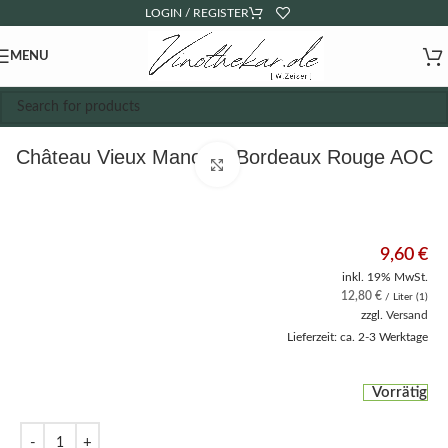
LOGIN / REGISTER
MENU
Château Vieux Manoir – Bordeaux Rouge AOC
Click to enlarge
9,60
€
inkl. 19% MwSt.
12,80
€
/ Liter (1)
zzgl.
Versand
Lieferzeit: ca. 2-3 Werktage
Vorrätig