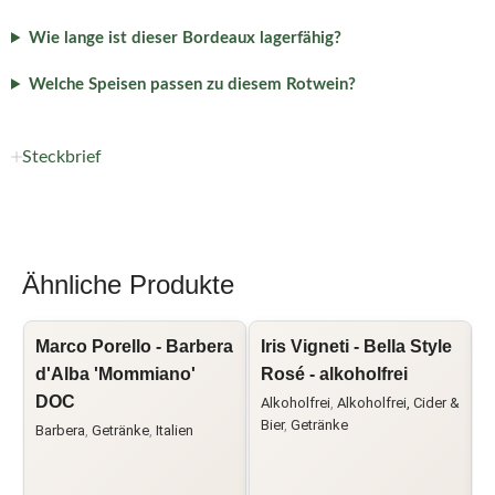
Wie lange ist dieser Bordeaux lagerfähig?
Welche Speisen passen zu diesem Rotwein?
Steckbrief
Ähnliche Produkte
Marco Porello - Barbera
Iris Vigneti - Bella Style
L
d'Alba 'Mommiano'
Rosé - alkoholfrei
B
DOC
L
Alkoholfrei
,
Alkoholfrei, Cider &
Bier
,
Getränke
Barbera
,
Getränke
,
Italien
C