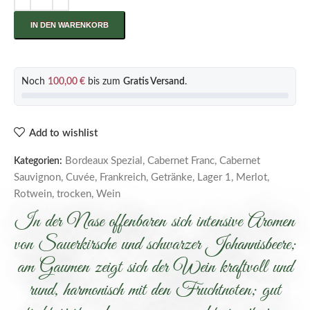
IN DEN WARENKORB
Noch
100,00
€
bis zum
Gratis Versand
.
Add to wishlist
Bordeaux Spezial
,
Cabernet Franc
,
Cabernet
Kategorien:
Sauvignon
,
Cuvée
,
Frankreich
,
Getränke
,
Lager 1
,
Merlot
,
Rotwein
,
trocken
,
Wein
In der Nase offenbaren sich intensive Aromen
von Sauerkirsche und schwarzer Johannisbeere;
am Gaumen zeigt sich der Wein kraftvoll und
rund, harmonisch mit den Fruchtnoten; gut