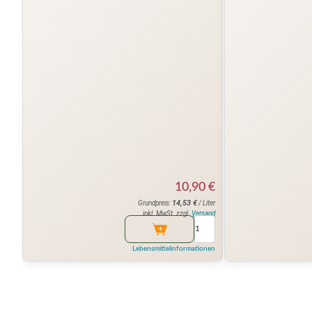
10,90
€
14,53
€
Grundpreis:
/ Liter
inkl. MwSt. zzgl.
Versand
Lebensmittelinformationen