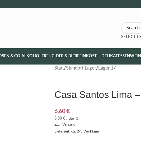
SELECT 
OSEN & CO.
ALKOHOLFREI, CIDER & BIER
FEINKOST – DELIKATESSEN
WEI
Start
Standort Lager
Lager 1
Casa Santos Lima –
6,60
€
8,80
€
/ Liter (1)
zzgl.
Versand
Lieferzeit: ca. 2-3 Werktage