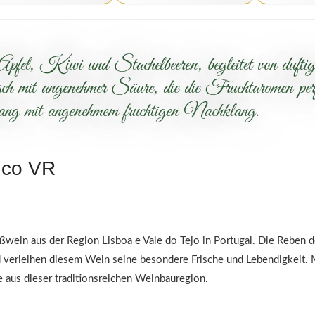
Apfel, Kiwi und Stachelbeeren, begleitet von dufti
mit angenehmer Säure, die die Fruchtaromen perfek
ng mit angenehmem fruchtigen Nachklang.
nco VR
ßwein aus der Region Lisboa e Vale do Tejo in Portugal. Die Reben 
 verleihen diesem Wein seine besondere Frische und Lebendigkeit.
ne aus dieser traditionsreichen Weinbauregion.