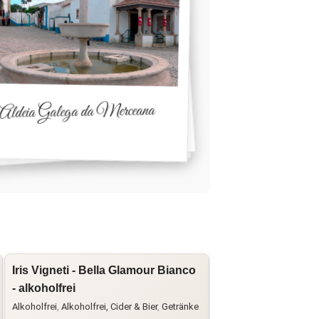
Aldeia Galega da Merceana
Iris Vigneti - Bella Glamour Bianco
La Famiglia - Vino
- alkoholfrei
Famiglia"
Alkoholfrei
,
Alkoholfrei, Cider & Bier
,
Getränke
Chardonnay
,
Cuvée
,
Getr