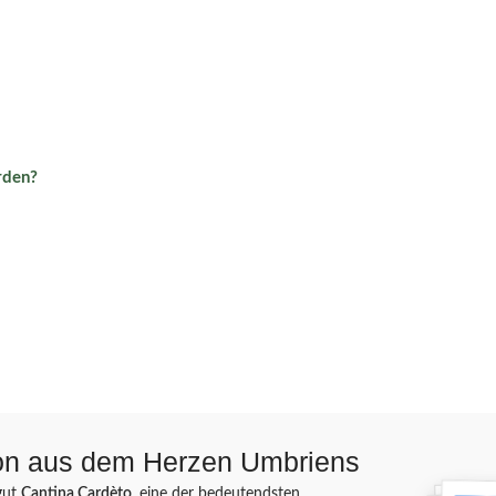
rden?
ion aus dem Herzen Umbriens
gut
Cantina Cardèto
, eine der bedeutendsten