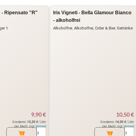
 - Ripensato "R"
Iris Vigneti - Bella Glamour Bianco
- alkoholfrei
ger 1
Alkoholfrei
,
Alkoholfrei, Cider & Bier
,
Getränke
9,90
€
10,50
€
13,20
€
14,00
€
Grundpreis:
/ Liter
Grundpreis:
/ Liter
inkl. MwSt. zzgl.
Versand
inkl. MwSt. zzgl.
Versand