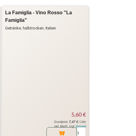
La Famiglia - Vino Rosso "La
Cantina Valdadige 
Famiglia"
Vallagarina IGT
Getränke
,
halbtrocken
,
Italien
Cantina Valdadige
,
Getr
5,60
€
7,47
€
Grundpreis:
/ Liter
inkl. MwSt. zzgl.
Versand