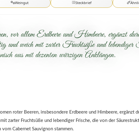
Weingut
Steckbrief
Ähnl
, vor allem Erdbeere und Himbeere, ergänzt durch
d weich mit zarter Fruchtsüße und lebendiger F
nisch aus mit dezenten würzigen Anklängen.
Aromen roter Beeren, insbesondere Erdbeere und Himbeere, ergänzt du
t zarter Fruchtsüße und lebendiger Frische, die von der Säurestrukt
em vom Cabernet Sauvignon stammen.