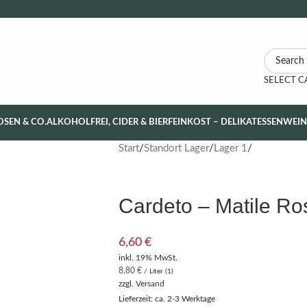
SELECT 
OSEN & CO.
ALKOHOLFREI, CIDER & BIER
FEINKOST – DELIKATESSEN
WEI
Start
Standort Lager
Lager 1
Cardeto – Matile Ro
6,60
€
inkl. 19% MwSt.
8,80
€
/ Liter (1)
zzgl.
Versand
Lieferzeit: ca. 2-3 Werktage