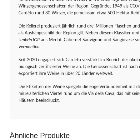
Winzergenossenschaften der Region. Gegründet 1949 als CO.VI
Cardèto rund 80 Winzer, die gemeinsam etwa 500 Hektar Rebfl
Die Kellerei produziert jährlich rund drei Millionen Flaschen u
als Aushängeschild der Region gilt. Neben diesem Klassiker u
Umbria IGP
aus Merlot, Cabernet Sauvignon und Sangiovese s
Vermentino
.
Seit 2020 engagiert sich Cardèto verstärkt im Bereich der ökolo
biologisch zertifizierter Weine an. Die Genossenschaft ist nach
exportiert ihre Weine in über 20 Länder weltweit.
Die Etiketten der Weine spiegeln die enge Verbundenheit mit d
mittelalterlichen Viertel rund um die Via della Cava, das mit se
Häusern beeindruckt.
Ähnliche Produkte