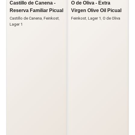
Castillo de Canena -
O de Oliva - Extra
C
Reserva Familiar Picual
Virgen Olive Oil Picual
V
'
Castillo de Canena
,
Feinkost
,
Feinkost
,
Lager 1
,
O de Oliva
Lager 1
C