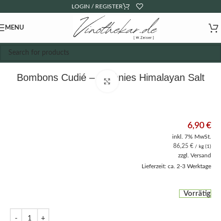
LOGIN / REGISTER
MENU
Bombons Cudié – Catànies Himalayan Salt
Click to enlarge
6,90
€
inkl. 7% MwSt.
86,25
€
/ kg (1)
zzgl.
Versand
Lieferzeit: ca. 2-3 Werktage
Vorrätig