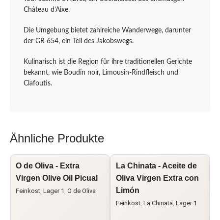
Château d’Aixe.
Die Umgebung bietet zahlreiche Wanderwege, darunter
der GR 654, ein Teil des Jakobswegs.
Kulinarisch ist die Region für ihre traditionellen Gerichte
bekannt, wie Boudin noir, Limousin-Rindfleisch und
Clafoutis.
Ähnliche Produkte
O de Oliva - Extra
La Chinata - Aceite de
G
Virgen Olive Oil Picual
Oliva Virgen Extra con
V
Limón
T
Feinkost
,
Lager 1
,
O de Oliva
Feinkost
,
La Chinata
,
Lager 1
F
1