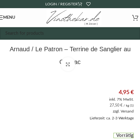
LOGIN / REGISTER
MENU
Arnaud / Le Patron – Terrine de Sanglier au
Cognac
Click to enlarge
4,95
€
inkl. 7% MwSt.
27,50
€
/ kg (1)
zzgl.
Versand
Lieferzeit: ca. 2-3 Werktage
Vorrätig