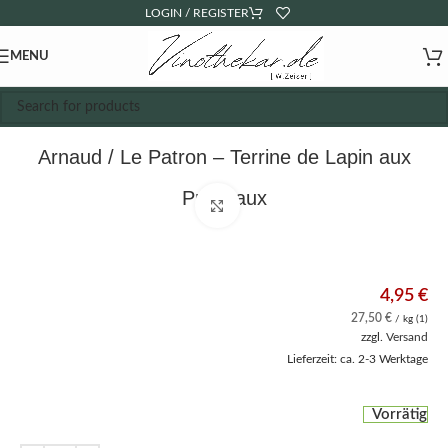
LOGIN / REGISTER
MENU
Arnaud / Le Patron – Terrine de Lapin aux
Pruneaux
Click to enlarge
4,95
€
27,50
€
/ kg (1)
zzgl.
Versand
Lieferzeit: ca. 2-3 Werktage
Vorrätig