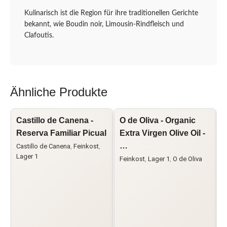
Kulinarisch ist die Region für ihre traditionellen Gerichte
bekannt, wie Boudin noir, Limousin-Rindfleisch und
Clafoutis.
Ähnliche Produkte
Castillo de Canena -
O de Oliva - Organic
O
Reserva Familiar Picual
Extra Virgen Olive Oil -
V
…
Castillo de Canena
,
Feinkost
,
F
Lager 1
Feinkost
,
Lager 1
,
O de Oliva