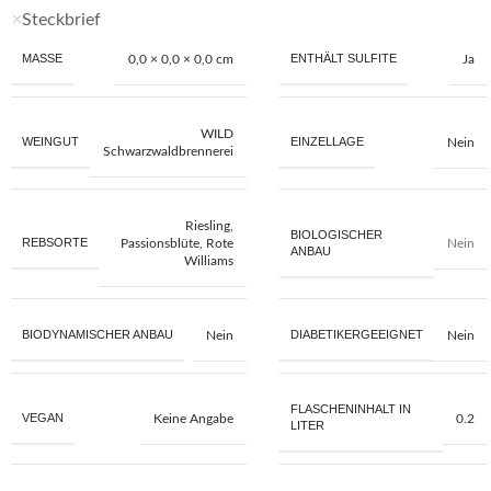
Steckbrief
MASSE
ENTHÄLT SULFITE
0,0 × 0,0 × 0,0 cm
Ja
WILD
WEINGUT
EINZELLAGE
Nein
Schwarzwaldbrennerei
Riesling,
BIOLOGISCHER
REBSORTE
Passionsblüte, Rote
Nein
ANBAU
Williams
BIODYNAMISCHER ANBAU
DIABETIKERGEEIGNET
Nein
Nein
FLASCHENINHALT IN
VEGAN
Keine Angabe
0.2
LITER