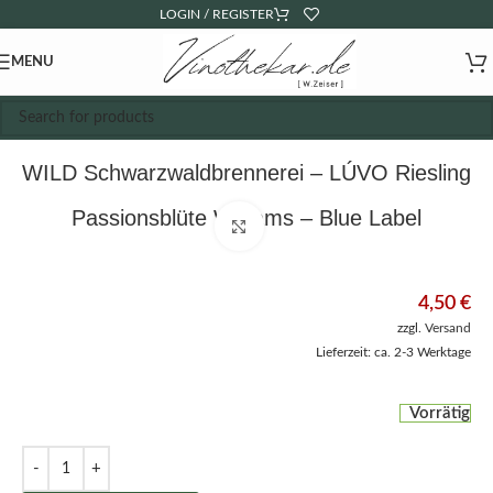
LOGIN / REGISTER
MENU
WILD Schwarzwaldbrennerei – LÚVO Riesling
Passionsblüte Williams – Blue Label
Click to enlarge
4,50
€
zzgl.
Versand
Lieferzeit: ca. 2-3 Werktage
Vorrätig