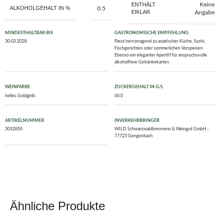
ENTHÄLT
Keine
ALKOHOLGEHALT IN %
0.5
EIKLAR
Angabe
MINDESTHALTBAR BIS
GASTRONOMISCHE EMPFEHLUNG
30.03.2028
Passt hervorragend zu asiatischer Küche, Sushi,
Fischgerichten oder sommerlichen Vorspeisen.
Ebenso ein eleganter Aperitif für anspruchsvolle
alkoholfreie Getränkekarten.
WEINFARBE
ZUCKERGEHALT IN G/L
helles Goldgelb
60.0
ARTIKELNUMMER
INVERKEHRBRINGER
3032850
WILD Schwarzwaldbrennerei & Weingut GmbH -
77723 Gengenbach
Ähnliche Produkte