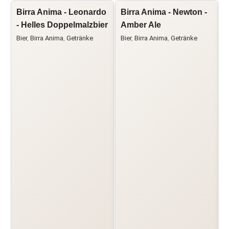
Birra Anima - Leonardo
Birra Anima - Newton -
L
- Helles Doppelmalzbier
Amber Ale
R
Bier
,
Birra Anima
,
Getränke
Bier
,
Birra Anima
,
Getränke
G
G