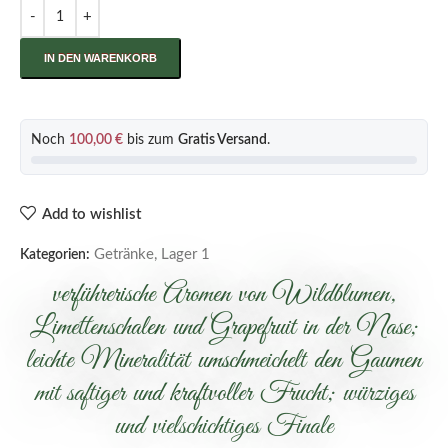
IN DEN WARENKORB
Noch
100,00
€
bis zum
Gratis Versand
.
Add to wishlist
Getränke
,
Lager 1
Kategorien:
verführerische Aromen von Wildblumen,
Limettenschalen und Grapefruit in der Nase;
leichte Mineralität umschmeichelt den Gaumen
mit saftiger und kraftvoller Frucht; würziges
und vielschichtiges Finale