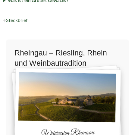
Was ist ein Großes Gewächs?
Steckbrief
Rheingau – Riesling, Rhein
und Weinbautradition
Weinregion Rheingau