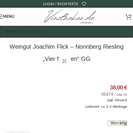
LOGIN / REGISTER
MENU
Weingut Joachim Flick – Nonnberg Riesling
„Vier Morgen“ GG
Click to enlarge
38,00
€
50,67
€
/ Liter (1)
zzgl.
Versand
Lieferzeit: ca. 2-3 Werktage
Vorrätig