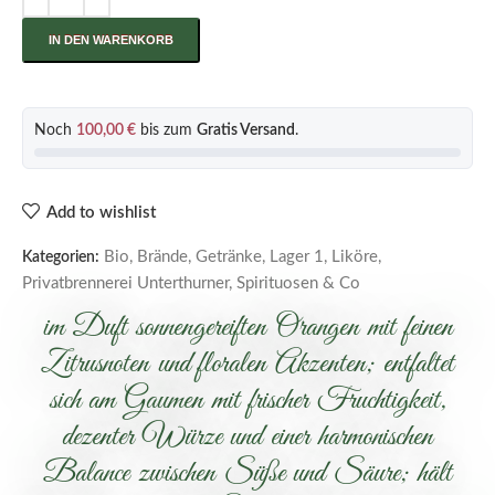
IN DEN WARENKORB
Noch
100,00
€
bis zum
Gratis Versand
.
Add to wishlist
Bio
,
Brände
,
Getränke
,
Lager 1
,
Liköre
,
Kategorien:
Privatbrennerei Unterthurner
,
Spirituosen & Co
im Duft sonnengereiften Orangen mit feinen
Zitrusnoten und floralen Akzenten; entfaltet
sich am Gaumen mit frischer Fruchtigkeit,
dezenter Würze und einer harmonischen
Balance zwischen Süße und Säure; hält