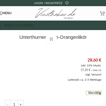
LOGIN / REGISTER
MENU
Unterthurner – Bio-Orangenlikör
Click to enlarge
28,60
€
inkl. 19% MwSt.
57,20
€
/ Liter (1)
zzgl.
Versand
Lieferzeit: ca. 2-3 Werktage
Vorrätig