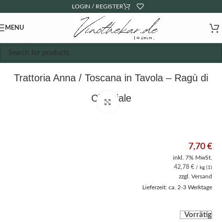
LOGIN / REGISTER
MENU
Trattoria Anna / Toscana in Tavola – Ragù di
Cinghiale
Click to enlarge
7,70
€
inkl. 7% MwSt.
42,78
€
/ kg (1)
zzgl.
Versand
Lieferzeit: ca. 2-3 Werktage
Vorrätig