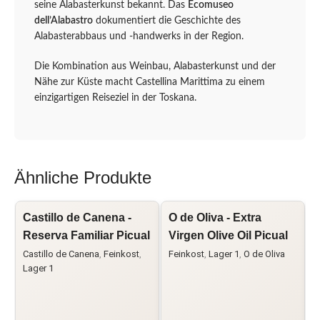
seine Alabasterkunst bekannt. Das
Ecomuseo
dell’Alabastro
dokumentiert die Geschichte des
Alabasterabbaus und -handwerks in der Region.
Die Kombination aus Weinbau, Alabasterkunst und der
Nähe zur Küste macht Castellina Marittima zu einem
einzigartigen Reiseziel in der Toskana.
Ähnliche Produkte
Castillo de Canena -
O de Oliva - Extra
G
Reserva Familiar Picual
Virgen Olive Oil Picual
V
T
Castillo de Canena
,
Feinkost
,
Feinkost
,
Lager 1
,
O de Oliva
Lager 1
F
1