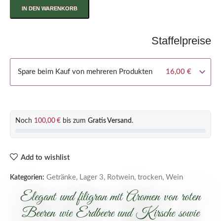
IN DEN WARENKORB
Staffelpreise
Spare beim Kauf von mehreren Produkten
16,00
€
Noch
100,00
€
bis zum
Gratis Versand
.
Add to wishlist
Getränke
,
Lager 3
,
Rotwein
,
trocken
,
Wein
Kategorien:
Elegant und filigran mit Aromen von roten
Beeren wie Erdbeere und Kirsche sowie