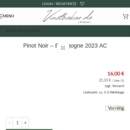
LOGIN / REGISTER
MENU
Pinot Noir – Bourgogne 2023 AC
Click to enlarge
16,00
€
21,33
€
/ Liter (1)
zzgl.
Versand
Lieferzeit: ca. 2-3 Werktage
Vorrätig