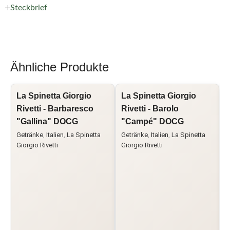
Steckbrief
Ähnliche Produkte
La Spinetta Giorgio
La Spinetta Giorgio
C
Rivetti - Barbaresco
Rivetti - Barolo
M
"Gallina" DOCG
"Campé" DOCG
C
I
Getränke
,
Italien
,
La Spinetta
Getränke
,
Italien
,
La Spinetta
Giorgio Rivetti
Giorgio Rivetti