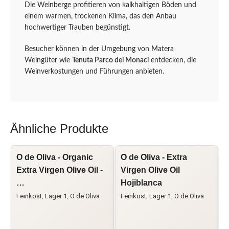
Die Weinberge profitieren von kalkhaltigen Böden und
einem warmen, trockenen Klima, das den Anbau
hochwertiger Trauben begünstigt.
Besucher können in der Umgebung von Matera
Weingüter wie
Tenuta Parco dei Monaci
entdecken, die
Weinverkostungen und Führungen anbieten.
Ähnliche Produkte
O de Oliva - Organic
O de Oliva - Extra
L
Extra Virgen Olive Oil -
Virgen Olive Oil
O
…
Hojiblanca
Feinkost
,
Lager 1
,
O de Oliva
Feinkost
,
Lager 1
,
O de Oliva
F