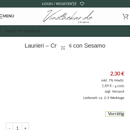
LOGIN / REGISTER
MENU
Laurieri – Crespini con Sesamo
Click to enlarge
2,30
€
inkl. 7% MwSt.
1,84
€
/ g (100)
zzgl.
Versand
Lieferzeit: ca. 2-3 Werktage
Vorrätig