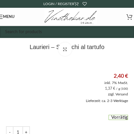
LOGIN / REGISTER
MENU
Laurieri – Scrocchi al tartufo
Click to enlarge
2,40
€
inkl. 7% MwSt.
1,37
€
/ g (100)
zzgl.
Versand
Lieferzeit: ca. 2-3 Werktage
Vorrätig