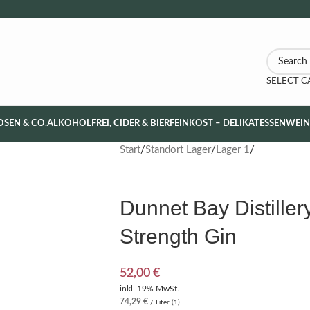
SELECT 
OSEN & CO.
ALKOHOLFREI, CIDER & BIER
FEINKOST – DELIKATESSEN
WEI
Start
Standort Lager
Lager 1
Dunnet Bay Distille
Strength Gin
52,00
€
inkl. 19% MwSt.
74,29
€
/ Liter (1)