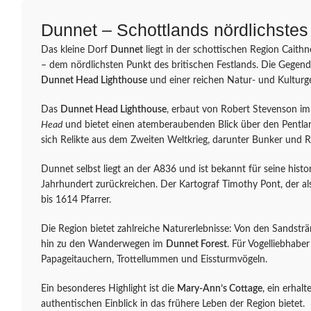
Dunnet – Schottlands nördlichstes
Das kleine Dorf
Dunnet
liegt in der schottischen Region Caith
– dem nördlichsten Punkt des britischen Festlands. Die Gegend
Dunnet Head Lighthouse
und einer reichen Natur- und Kulturg
Das
Dunnet Head Lighthouse
, erbaut von Robert Stevenson im
Head
und bietet einen atemberaubenden Blick über den Pentlan
sich Relikte aus dem Zweiten Weltkrieg, darunter Bunker und R
Dunnet selbst liegt an der A836 und ist bekannt für seine histo
Jahrhundert zurückreichen. Der Kartograf Timothy Pont, der als 
bis 1614 Pfarrer.
Die Region bietet zahlreiche Naturerlebnisse: Von den Sandstr
hin zu den Wanderwegen im
Dunnet Forest
. Für Vogelliebhabe
Papageitauchern, Trottellummen und Eissturmvögeln.
Ein besonderes Highlight ist die
Mary-Ann’s Cottage
, ein erhal
authentischen Einblick in das frühere Leben der Region bietet.