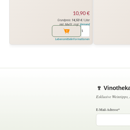
10,90
€
14,53
€
Grundpreis:
/ Liter
inkl. MwSt. zzgl.
Versand
Lebensmittelinformationen
🍷 Vinothek
Exklusive Weintipps
E-Mail-Adresse*