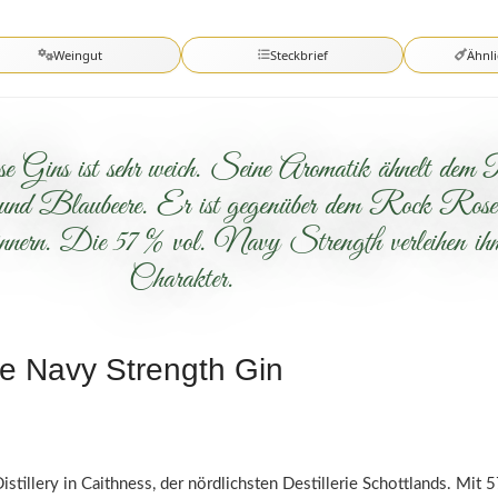
Weingut
Steckbrief
Ähnl
 Gins ist sehr weich. Seine Aromatik ähnelt de
d Blaubeere. Er ist gegenüber dem Rock Rose Gin
innern. Die 57 % vol. Navy Strength verleihen ihm 
Charakter.
se Navy Strength Gin
llery in Caithness, der nördlichsten Destillerie Schottlands. Mit 5