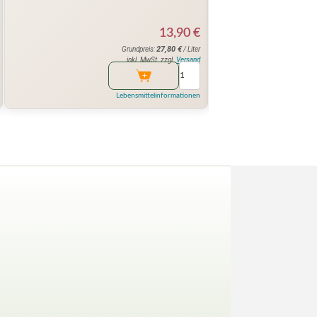
13,90
€
27,80
€
Grundpreis:
/ Liter
inkl. MwSt. zzgl.
Versand
Lebensmittelinformationen