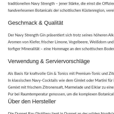
traditionellen Navy Strength – jener Stärke, die einst die Offiz
handverlesenen Botanicals der schottischen Küstenregion, verei
Geschmack & Qualität
Der Navy Strength Gin präsentiert sich trotz seines höheren A
Aromen von Kiefer, frischer Limone, Vogelbeere, Weißdorn und 
torfiger Mineralität – eine Hommage an den schottischen Boden
Verwendung & Serviervorschläge
Als Basis für kraftvolle Gin & Tonics mit Premium-Tonic und Zi
In klassischen Navy-Cocktails wie dem Gimlet oder Martini für
Gemixt mit frischem Zitronensaft, Marmelade und Eiklar zu ein
Pur bei Raumtemperatur genossen, um die komplexen Botanica
Über den Hersteller
Die Dunnet Bay Distillery liegt in Dunnet an der wilden Nordküs