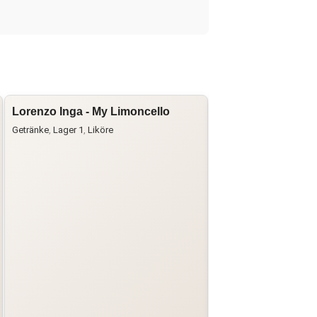
Lorenzo Inga - My Limoncello
Lorenzo Inga - My 
in Barrique Select
Getränke
,
Lager 1
,
Liköre
Getränke
,
Grappa
,
Lager