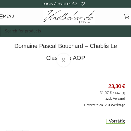
LOGIN / REGISTER
MENU
Domaine Pascal Bouchard – Chablis Le
Classique AOP
Click to enlarge
23,30
€
31,07
€
/ Liter (1)
zzgl.
Versand
Lieferzeit: ca. 2-3 Werktage
Vorrätig