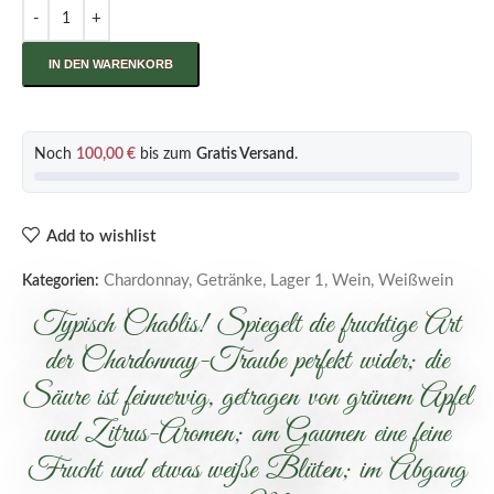
IN DEN WARENKORB
Noch
100,00
€
bis zum
Gratis Versand
.
Add to wishlist
Chardonnay
,
Getränke
,
Lager 1
,
Wein
,
Weißwein
Kategorien:
Typisch Chablis! Spiegelt die fruchtige Art
der Chardonnay-Traube perfekt wider; die
Säure ist feinnervig, getragen von grünem Apfel
und Zitrus-Aromen; am Gaumen eine feine
Frucht und etwas weiße Blüten; im Abgang