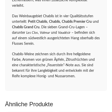
Eichenfässern, was ihnen zusätzliche Komplexität
verleiht.
Das Weinbaugebiet Chablis ist in vier Qualitätsstufen
unterteilt:
Petit Chablis
,
Chablis
,
Chablis Premier Cru
und
Chablis Grand Cru
. Die sieben Grand-Cru-Lagen –
darunter
Les Clos
,
Valmur
und
Vaudésir
– befinden sich
auf einem südwestlich ausgerichteten Hang oberhalb des
Flusses Serein.
Chablis-Weine zeichnen sich durch ihre hellgoldene
Farbe, Aromen von grünen Äpfeln, Zitrusfrüchten und
eine charakteristische „Feuerstein“-Note aus. Sie sind
bekannt für ihre Langlebigkeit und entwickeln mit der
Reife komplexe Honig- und Nussaromen.
Ähnliche Produkte