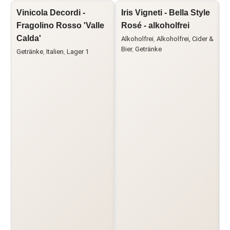
Vinicola Decordi -
Iris Vigneti - Bella Style
L
Fragolino Rosso 'Valle
Rosé - alkoholfrei
R
Calda'
L
Alkoholfrei
,
Alkoholfrei, Cider &
Bier
,
Getränke
Getränke
,
Italien
,
Lager 1
C
G