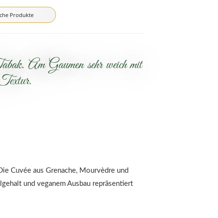
iche Produkte
abak. Am Gaumen sehr weich mit
 Textur.
. Die Cuvée aus Grenache, Mourvèdre und
olgehalt und veganem Ausbau repräsentiert