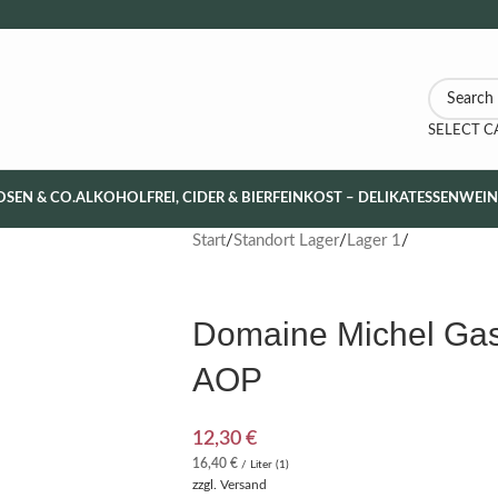
SELECT 
OSEN & CO.
ALKOHOLFREI, CIDER & BIER
FEINKOST – DELIKATESSEN
WEI
Start
Standort Lager
Lager 1
Domaine Michel Gas
AOP
12,30
€
16,40
€
/ Liter (1)
zzgl.
Versand