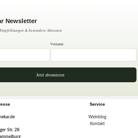
ar Newsletter
, Empfehlungen & besondere Aktionen
Vorname
Jetzt abonnieren
resse
Service
hekar.de
Weinblog
Kontakt
er Str. 28
ammelburg