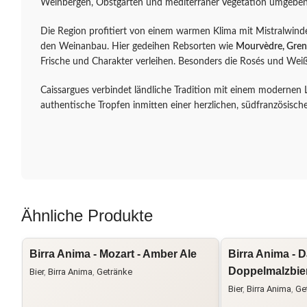
Weinbergen, Obstgärten und mediterraner Vegetation umgeben
Die Region profitiert von einem warmen Klima mit Mistralwind
den Weinanbau. Hier gedeihen Rebsorten wie
Mourvèdre, Gre
Frische und Charakter verleihen. Besonders die Rosés und Wei
Caissargues verbindet ländliche Tradition mit einem modernen L
authentische Tropfen inmitten einer herzlichen, südfranzösisc
Ähnliche Produkte
Birra Anima - Mozart - Amber Ale
Birra Anima - 
Doppelmalzbie
Bier
,
Birra Anima
,
Getränke
Bier
,
Birra Anima
,
Ge