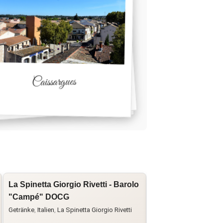
Caissargues
La Spinetta Giorgio Rivetti - Barolo
La Famiglia - Vino
"Campé" DOCG
Famiglia"
Getränke
,
Italien
,
La Spinetta Giorgio Rivetti
Chardonnay
,
Cuvée
,
Getr