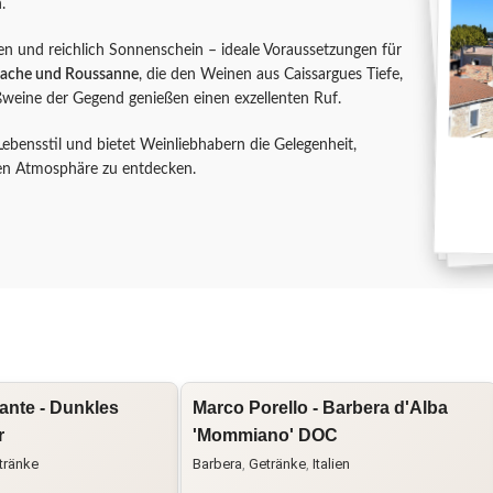
.
en und reichlich Sonnenschein – ideale Voraussetzungen für
nache und Roussanne
, die den Weinen aus Caissargues Tiefe,
ßweine der Gegend genießen einen exzellenten Ruf.
ebensstil und bietet Weinliebhabern die Gelegenheit,
hen Atmosphäre zu entdecken.
Dante - Dunkles
Marco Porello - Barbera d'Alba
r
'Mommiano' DOC
tränke
Barbera
,
Getränke
,
Italien