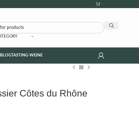
CATEGORY
NBLOG
TASTING-WEINE
sier Côtes du Rhône