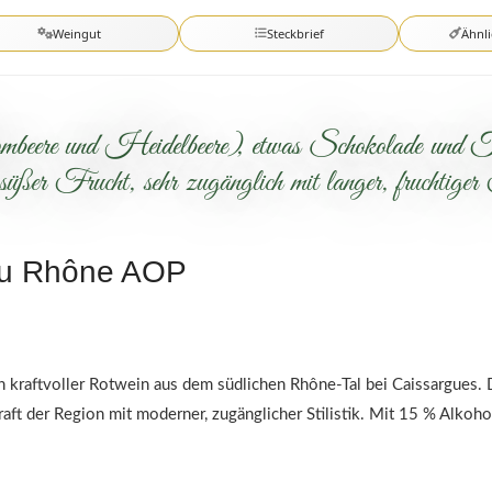
Weingut
Steckbrief
Ähnl
beere und Heidelbeere), etwas Schokolade und T
üßer Frucht, sehr zugänglich mit langer, fruchtiger
du Rhône AOP
 kraftvoller Rotwein aus dem südlichen Rhône-Tal bei Caissargues
aft der Region mit moderner, zugänglicher Stilistik. Mit 15 % Alkoh