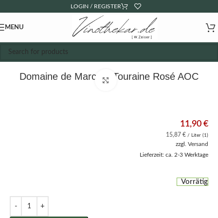
LOGIN / REGISTER
MENU
Domaine de Marcé – Touraine Rosé AOC
Click to enlarge
11,90
€
15,87
€
/ Liter (1)
zzgl.
Versand
Lieferzeit: ca. 2-3 Werktage
Vorrätig