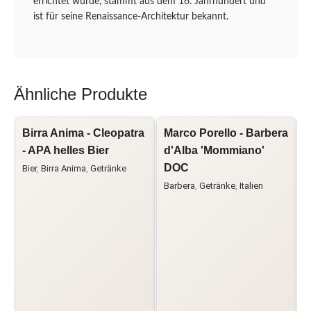
errichtet wurde, stammt aus dem 16. Jahrhundert und
ist für seine Renaissance-Architektur bekannt.
Ähnliche Produkte
Birra Anima - Cleopatra
Marco Porello - Barbera
V
- APA helles Bier
d'Alba 'Mommiano'
F
DOC
C
Bier
,
Birra Anima
,
Getränke
Barbera
,
Getränke
,
Italien
G