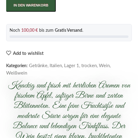
IN DEN WARENKORB
Noch
100,00
€
bis zum
Gratis Versand
.
Add to wishlist
Getränke
,
Italien
,
Lager 1
,
trocken
,
Wein
,
Kategorien:
Weißwein
Knackig und frisch mit herrlichen Aromen von
frischem Apfel, saftiger Birne und zarten
Blütennoten. Eine feine Fruchtsüße und
moderate Säure sorgen für eine elegante
Balance und lebendigen Trinkfluss. Der
Wein besitzt einen klaren, fruchtbetonten