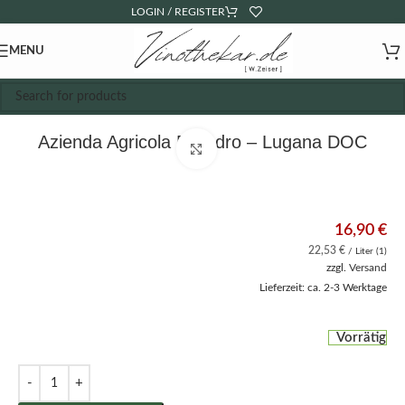
LOGIN / REGISTER
MENU
Azienda Agricola Pilandro – Lugana DOC
Click to enlarge
16,90
€
22,53
€
/ Liter (1)
zzgl.
Versand
Lieferzeit: ca. 2-3 Werktage
Vorrätig