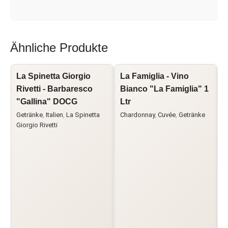
Ähnliche Produkte
La Spinetta Giorgio
La Famiglia - Vino
L
Rivetti - Barbaresco
Bianco "La Famiglia" 1
R
"Gallina" DOCG
Ltr
L
Getränke
,
Italien
,
La Spinetta
Chardonnay
,
Cuvée
,
Getränke
C
Giorgio Rivetti
G