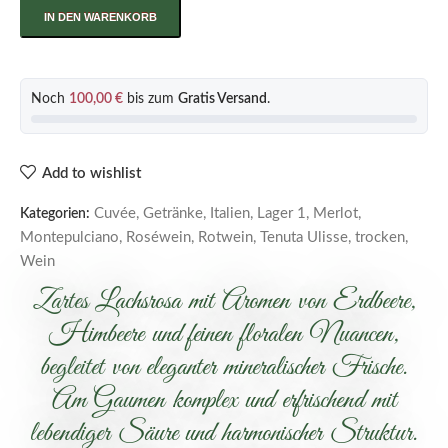
IN DEN WARENKORB
Noch
100,00
€
bis zum
Gratis Versand
.
Add to wishlist
Cuvée
,
Getränke
,
Italien
,
Lager 1
,
Merlot
,
Kategorien:
Montepulciano
,
Roséwein
,
Rotwein
,
Tenuta Ulisse
,
trocken
,
Wein
Zartes Lachsrosa mit Aromen von Erdbeere,
Himbeere und feinen floralen Nuancen,
begleitet von eleganter mineralischer Frische.
Am Gaumen komplex und erfrischend mit
lebendiger Säure und harmonischer Struktur.