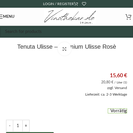
LOGIN / REGISTER
MENU
Tenuta Ulisse – Premium Ulisse Rosè
Click to enlarge
15,60
€
20,80
€
/ Liter (1)
zzgl.
Versand
Lieferzeit: ca. 2-3 Werktage
Vorrätig