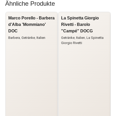
Ähnliche Produkte
Marco Porello - Barbera
La Spinetta Giorgio
F
d'Alba 'Mommiano'
Rivetti - Barolo
C
DOC
"Campé" DOCG
Barbera
,
Getränke
,
Italien
Getränke
,
Italien
,
La Spinetta
Giorgio Rivetti
F
I