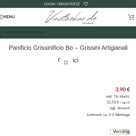
LOGIN / REGISTER
MENU
Panificio Grissinificio Bo – Grissini Artigianali
Classici
Click to enlarge
3,90
€
inkl. 7% MwSt.
32,50
€
/ kg (1)
zzgl.
Versand
Lieferzeit: ca. 2-3 Werktage
Vorrätig