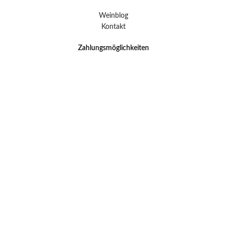
Weinblog
Kontakt
Zahlungsmöglichkeiten
Impressum
Widerrufsformular
Datenschutz
AGB
Versand