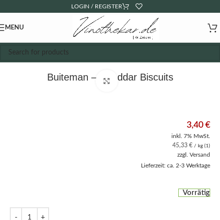
LOGIN / REGISTER
MENU
Buiteman – Cheddar Biscuits
Click to enlarge
3,40
€
inkl. 7% MwSt.
45,33
€
/ kg (1)
zzgl.
Versand
Lieferzeit: ca. 2-3 Werktage
Vorrätig